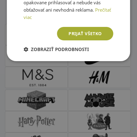
Obľúbené značky second hand
opakovane prihlasovať a nebude vás
oblečenia
obťažovať ani nevhodná reklama.
Prečítať
viac
PRIJAŤ VŠETKO
ZOBRAZIŤ PODROBNOSTI