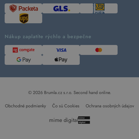
Časté otázky
Tabuľka veľkostí
Kde pomáhame
Predávané značky
Udržateľnosť
Recenzie zákazníkov
Blog
Nákup zaplatíte rýchlo a bezpečne
Kontakt
Pre médiá
© 2026 Brumla.cz s.r.o.
Second hand online.
Obchodné podmienky
Čo sú Cookies
Ochrana osobných údajov
mime digital