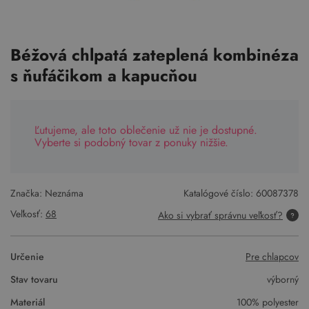
Béžová chlpatá zateplená kombinéza
s ňufáčikom a kapucňou
Ľutujeme, ale toto oblečenie už nie je dostupné.
Vyberte si podobný tovar z ponuky nižšie.
Značka: Neznáma
Katalógové číslo:
60087378
Veľkosť:
68
Ako si vybrať správnu veľkosť?
Určenie
Pre chlapcov
Stav tovaru
výborný
Materiál
100% polyester