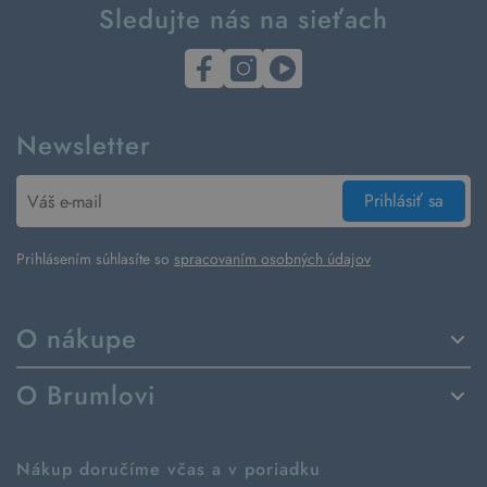
Sledujte nás na sieťach
Newsletter
Prihlásiť sa
Prihlásením súhlasíte so
spracovaním osobných údajov
O nákupe
Spôsoby dodania a platby
O Brumlovi
Vrátenie tovaru a reklamácia
Príbeh značky
Ako fungujú rezervácie
Ako tvoríme second hand
Nákup doručíme včas a v poriadku
Návod ako nakupovať