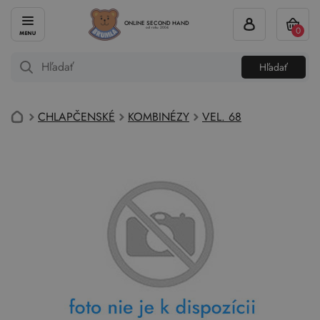
ONLINE SECOND HAND
0
od roku 2004
Hľadať
CHLAPČENSKÉ
KOMBINÉZY
VEL. 68