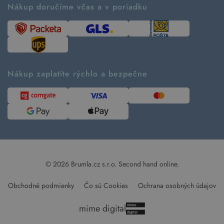
Ako tvoríme second hand
Nákup doručíme včas a v poriadku
Návod ako nakupovať
Časté otázky
Tabuľka veľkostí
Kde pomáhame
Predávané značky
Udržateľnosť
Recenzie zákazníkov
Blog
Nákup zaplatíte rýchlo a bezpečne
Kontakt
Pre médiá
© 2026 Brumla.cz s.r.o.
Second hand online.
Obchodné podmienky
Čo sú Cookies
Ochrana osobných údajov
mime digital