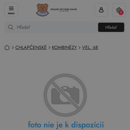
ONLINE SECOND HAND
0
od roku 2004
Hľadať
CHLAPČENSKÉ
KOMBINÉZY
VEL. 68