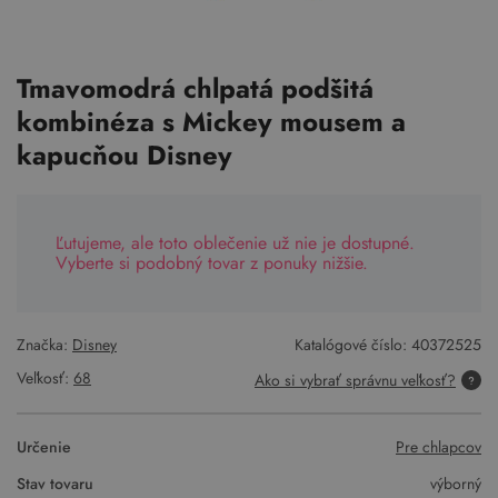
Tmavomodrá chlpatá podšitá
kombinéza s Mickey mousem a
kapucňou Disney
Ľutujeme, ale toto oblečenie už nie je dostupné.
Vyberte si podobný tovar z ponuky nižšie.
Značka:
Disney
Katalógové číslo:
40372525
Veľkosť:
68
Ako si vybrať správnu veľkosť?
Určenie
Pre chlapcov
Stav tovaru
výborný