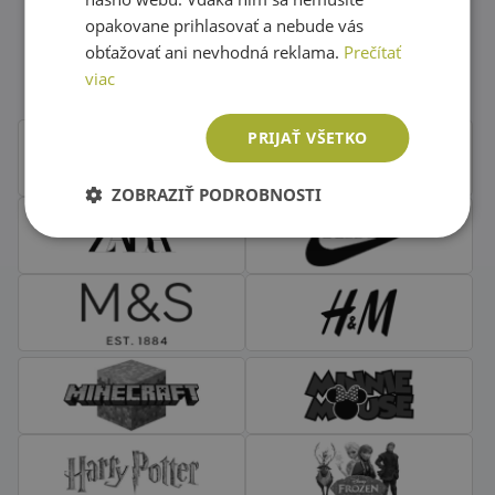
opakovane prihlasovať a nebude vás
Obľúbené značky second hand
obťažovať ani nevhodná reklama.
Prečítať
oblečenia
viac
PRIJAŤ VŠETKO
ZOBRAZIŤ PODROBNOSTI