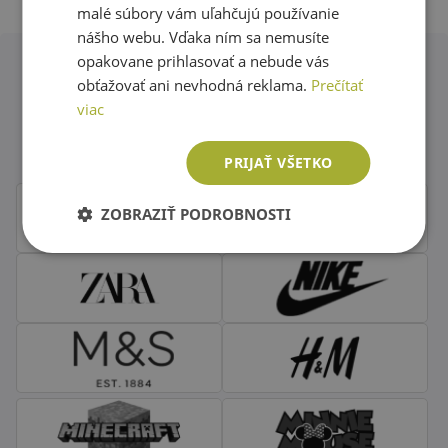
malé súbory vám uľahčujú používanie
nášho webu. Vďaka ním sa nemusíte
opakovane prihlasovať a nebude vás
obťažovať ani nevhodná reklama.
Prečítať
Obľúbené značky second hand
viac
oblečenia
PRIJAŤ VŠETKO
ZOBRAZIŤ PODROBNOSTI