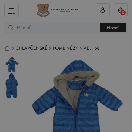
ONLINE SECOND HAND
0
od roku 2004
Hľadať
CHLAPČENSKÉ
KOMBINÉZY
VEL. 68