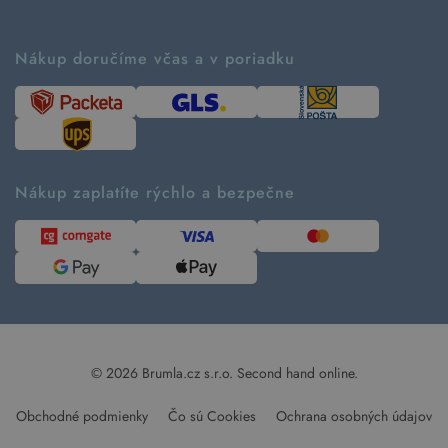
Vrátenie tovaru a reklamácia
Príbeh značky
Ako fungujú rezervácie
Ako tvoríme second hand
Nákup doručíme včas a v poriadku
Návod ako nakupovať
Časté otázky
Tabuľka veľkostí
Kde pomáhame
Predávané značky
Udržateľnosť
Recenzie zákazníkov
Blog
Nákup zaplatíte rýchlo a bezpečne
Kontakt
Pre médiá
© 2026 Brumla.cz s.r.o.
Second hand online.
Obchodné podmienky
Čo sú Cookies
Ochrana osobných údajov