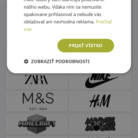
nášho webu. Vďaka ním sa nemusíte
opakovane prihlasovať a nebude vás
obťažovať ani nevhodná reklama.
Prečítať
Obľúbené značky second hand
viac
oblečenia
PRIJAŤ VŠETKO
ZOBRAZIŤ PODROBNOSTI