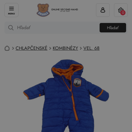
ONLINE SECOND HAND
0
od roku 2004
Hľadať
CHLAPČENSKÉ
KOMBINÉZY
VEL. 68