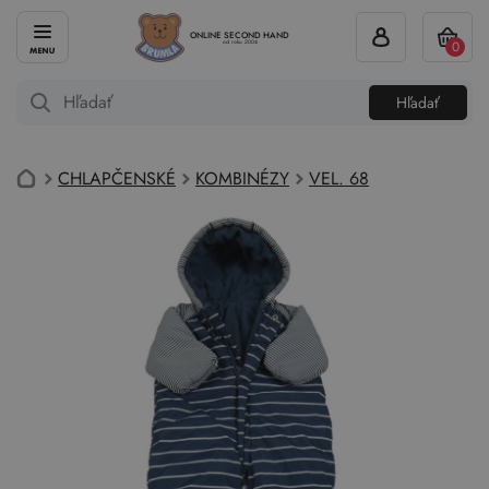
ONLINE SECOND HAND
0
od roku 2004
Hľadať
CHLAPČENSKÉ
KOMBINÉZY
VEL. 68