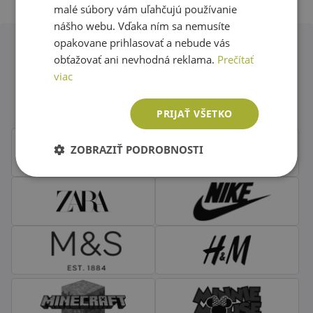
malé súbory vám uľahčujú používanie
nášho webu. Vďaka ním sa nemusíte
opakovane prihlasovať a nebude vás
obťažovať ani nevhodná reklama.
Prečítať
Obľúbené značky second hand
viac
oblečenia
PRIJAŤ VŠETKO
ZOBRAZIŤ PODROBNOSTI