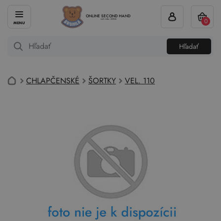
ONLINE SECOND HAND
0
od roku 2004
Hľadať
CHLAPČENSKÉ
ŠORTKY
VEL. 110