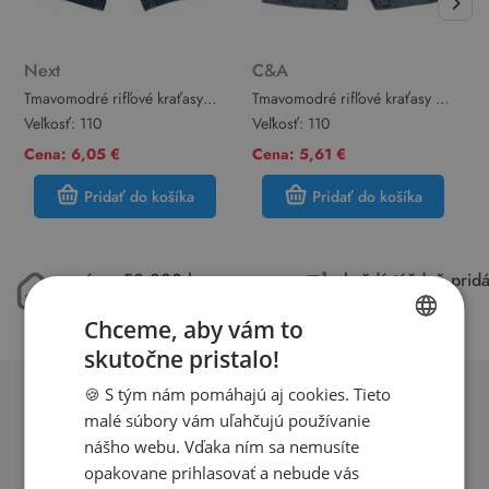
Next
C&A
Tmavomodré rifľové kraťasy
Tmavomodré rifľové kraťasy s
M
Next
PAW PATROL C&A
k
Veľkosť:
110
Veľkosť:
110
V
Cena: 6,05 €
Cena: 5,61 €
C
Pridať do košíka
Pridať do košíka
máme 50.000 kusov
každý týždeň pri
oblečenia skladom
15.000 kúskov
Chceme, aby vám to
skutočne pristalo!
SLOVAK
🍪 S tým nám pomáhajú aj cookies. Tieto
ENGLISH
malé súbory vám uľahčujú používanie
Obľúbené značky second hand
nášho webu. Vďaka ním sa nemusíte
oblečenia
opakovane prihlasovať a nebude vás