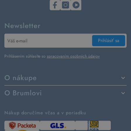
Newsletter
Prihlásiť sa
Prihlásením súhlasíte so
spracovaním osobných údajov
O nákupe
Spôsoby dodania a platby
O Brumlovi
Vrátenie tovaru a reklamácia
Príbeh značky
Ako fungujú rezervácie
Ako tvoríme second hand
Nákup doručíme včas a v poriadku
Návod ako nakupovať
Časté otázky
Tabuľka veľkostí