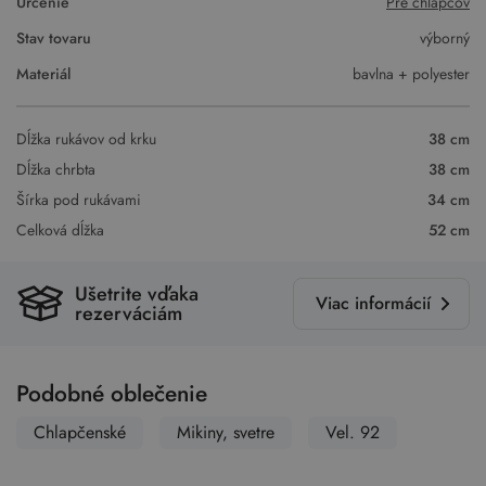
Určenie
Pre chlapcov
Stav tovaru
výborný
Materiál
bavlna + polyester
Dĺžka rukávov od krku
38 cm
Dĺžka chrbta
38 cm
Šírka pod rukávami
34 cm
Celková dĺžka
52 cm
Ušetrite vďaka
Viac informácií
rezerváciám
Podobné oblečenie
Chlapčenské
Mikiny, svetre
Vel. 92