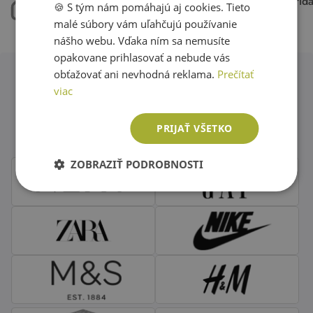
máme 50.000 kusov
každý týždeň pri
🍪 S tým nám pomáhajú aj cookies. Tieto
ENGLISH
oblečenia skladom
15.000 kúskov
malé súbory vám uľahčujú používanie
nášho webu. Vďaka ním sa nemusíte
opakovane prihlasovať a nebude vás
obťažovať ani nevhodná reklama.
Prečítať
viac
Obľúbené značky second hand
oblečenia
PRIJAŤ VŠETKO
ZOBRAZIŤ PODROBNOSTI