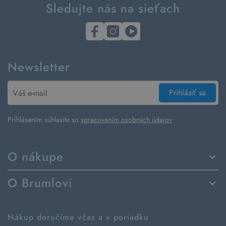
Sledujte nás na sieťach
Newsletter
Prihlásiť sa
Prihlásením súhlasíte so
spracovaním osobných údajov
O nákupe
Spôsoby dodania a platby
O Brumlovi
Vrátenie tovaru a reklamácia
Príbeh značky
Ako fungujú rezervácie
Ako tvoríme second hand
Nákup doručíme včas a v poriadku
Návod ako nakupovať