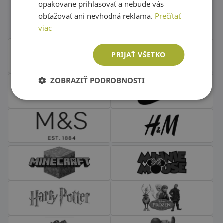
Obľúbené značky second hand
opakovane prihlasovať a nebude vás
oblečenia
obťažovať ani nevhodná reklama.
Prečítať
viac
PRIJAŤ VŠETKO
ZOBRAZIŤ PODROBNOSTI