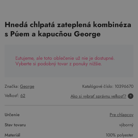
Hnedá chlpatá zateplená kombinéza
s Púem a kapucňou George
Ľutujeme, ale toto oblečenie už nie je dostupné.
Vyberte si podobný tovar z ponuky nižšie.
Značka:
George
Katalógové číslo:
10396670
Veľkosť:
62
Ako si vybrať správnu veľkosť?
Určenie
Pre chlapcov
Stav tovaru
výborný
Materiál
100% polyester