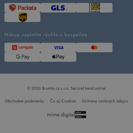
Časté otázky
Tabuľka veľkostí
Kde pomáhame
Predávané značky
Udržateľnosť
Recenzie zákazníkov
Blog
Nákup zaplatíte rýchlo a bezpečne
Kontakt
Pre médiá
© 2026 Brumla.cz s.r.o.
Second hand online.
Obchodné podmienky
Čo sú Cookies
Ochrana osobných údajov
mime digital