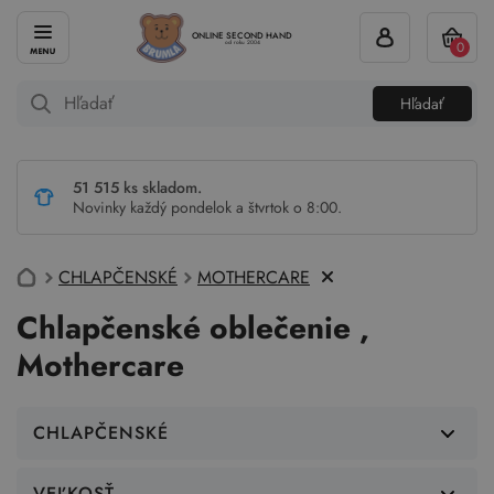
ONLINE SECOND HAND
0
od roku 2004
Hľadať
51 515 ks skladom.
Novinky každý pondelok a štvrtok o 8:00.
CHLAPČENSKÉ
MOTHERCARE
Chlapčenské oblečenie ,
Mothercare
CHLAPČENSKÉ
VEĽKOSŤ