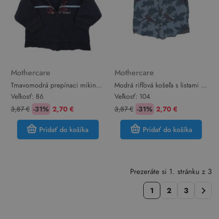
Mothercare
Mothercare
Tmavomodrá prepínaci mikina s
Modrá rifľová košeľa s listami a
nápisom a kapucňou
papoušky Mothercare
Veľkosť:
86
Veľkosť:
104
Mothercare
3,87 €
-31%
2,70 €
3,87 €
-31%
2,70 €
Pridať do košíka
Pridať do košíka
Prezeráte si 1. stránku z 3
1
2
3