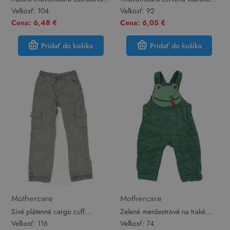
jarná bunda s listami a
športová bunda Mothercare
Veľkosť:
104
Veľkosť:
92
kapucňou Mothercare
Cena: 6,48 €
Cena: 6,05 €
Pridať do košíka
Pridať do košíka
Mothercare
Mothercare
Sivé plátenné cargo cuff
Zelené menšestrové na traké
nohavice s úpletovým pasom
nohavice so žabákem
Veľkosť:
116
Veľkosť:
74