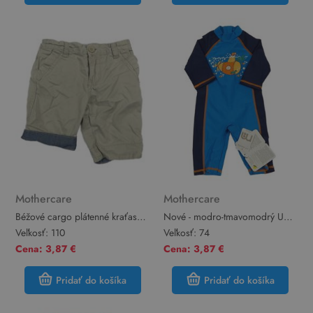
Mothercare
Mothercare
Béžové cargo plátenné kraťasy
Nové - modro-tmavomodrý UV
Mothercare
overal s ponorkou Mothercare
Veľkosť:
110
Veľkosť:
74
Cena: 3,87 €
Cena: 3,87 €
Pridať do košíka
Pridať do košíka