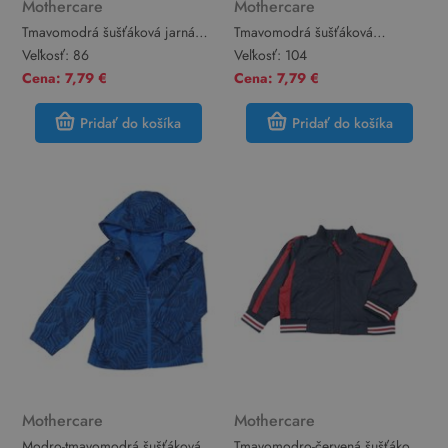
Mothercare
Mothercare
Tmavomodrá šušťáková jarná
Tmavomodrá šušťáková
bunda s bagrami a kapucňou
nepromokavá kombinéza so
Veľkosť:
86
Veľkosť:
104
Mothercare
stavebními stroji a kapucňou
Cena: 7,79 €
Cena: 7,79 €
Mothercare
Pridať do košíka
Pridať do košíka
Mothercare
Mothercare
Modro-tmavomodrá šušťáková
Tmavomodro-červená šušťáková