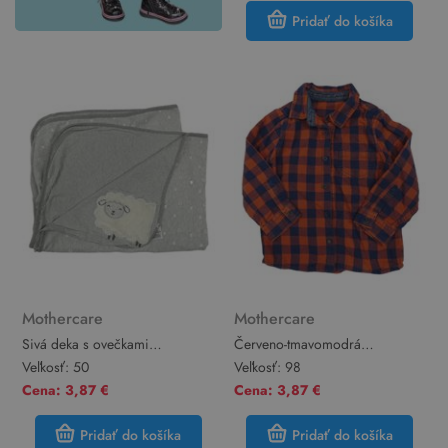
Pridať do košíka
Mothercare
Mothercare
Sivá deka s ovečkami
Červeno-tmavomodrá
Mothercare
kockovaná košeľa Mothercare
Veľkosť:
50
Veľkosť:
98
Cena: 3,87 €
Cena: 3,87 €
Pridať do košíka
Pridať do košíka