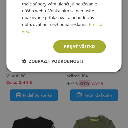
malé súbory vám uľahčujú používanie
nášho webu. Vďaka ním sa nemusíte
opakovane prihlasovať a nebude vás
obťažovať ani nevhodná reklama.
Prečítať
viac
PRIJAŤ VŠETKO
ZOBRAZIŤ PODROBNOSTI
Mothercare
Mothercare
Nové - 3x ponožky s medveďmi
Tmavomodrá prepínaci mikina s
Mothercare
nášivkou Mothercare
Veľkosť:
80
Veľkosť:
104
Cena: 3,44 €
4,74 €
-31%
3,31 €
Pridať do košíka
Pridať do košíka