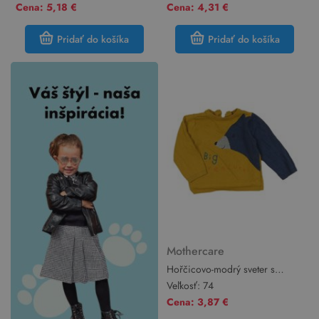
Mothercare
Mothercare
Cena: 5,18 €
Cena: 4,31 €
Pridať do košíka
Pridať do košíka
Mothercare
Hořčicovo-modrý sveter s
medvěďom Mothercare
Veľkosť:
74
Cena: 3,87 €