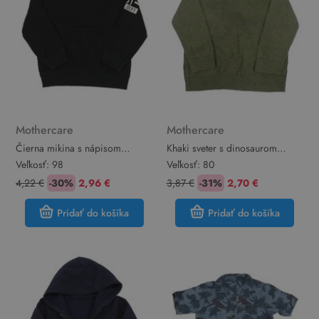
Mothercare
Mothercare
Čierna mikina s nápisom
Khaki sveter s dinosaurom
Mothercare
Mothercare
Veľkosť:
98
Veľkosť:
80
4,22 €
-30%
2,96 €
3,87 €
-31%
2,70 €
Pridať do košíka
Pridať do košíka