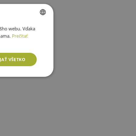
ášho webu. Vďaka
SLOVAK
lama.
Prečítať
ENGLISH
JAŤ VŠETKO