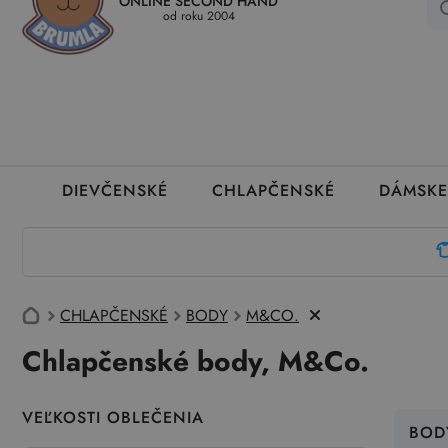
ONLINE SECOND HAND
Kedy a ako dostanem tovar
Ako môžem vrátiť oblečenie
Ako
od roku 2004
DIEVČENSKÉ
CHLAPČENSKÉ
DÁMSKE
CHLAPČENSKÉ
BODY
M&CO.
Chlapčenské body, M&Co.
VEĽKOSTI OBLEČENIA
BOD