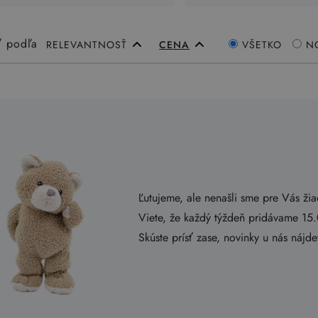
ť podľa
RELEVANTNOSŤ
CENA
VŠETKO
N
Ľutujeme, ale nenašli sme pre Vás ži
Viete, že každý týždeň pridávame 15
Skúste prísť zase, novinky u nás nájd