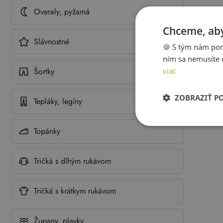
Overaly, pyžamá
Chceme, aby
Slávnostné
🍪 S tým nám pom
ním sa nemusíte 
viac
Šortky
ZOBRAZIŤ P
Tepláky, legíny
Topánky
Tričká s dlhým rukávom
Tričká s krátkym rukávom
Župany, plavky