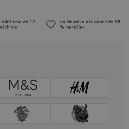
k odošleme do 1-2
na Heuréke nás odporúča 98
ných dní
% mamičiek