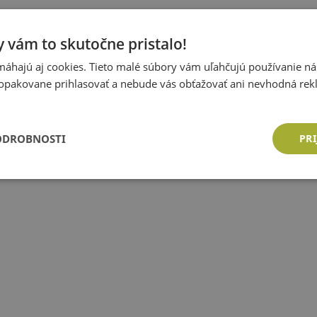
 vám to skutočne pristalo!
áhajú aj cookies. Tieto malé súbory vám uľahčujú používanie n
opakovane prihlasovať a nebude vás obťažovať ani nevhodná rek
ODROBNOSTI
PRI