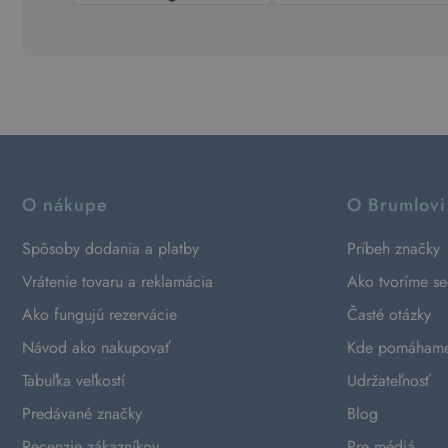
O nákupe
O Brumlovi
Spôsoby dodania a platby
Príbeh značky
Vrátenie tovaru a reklamácia
Ako tvoríme s
Ako fungujú rezervácie
Časté otázky
Návod ako nakupovať
Kde pomáham
Tabuľka veľkostí
Udržateľnosť
Predávané značky
Blog
Recenzie zákazníkov
Pre médiá