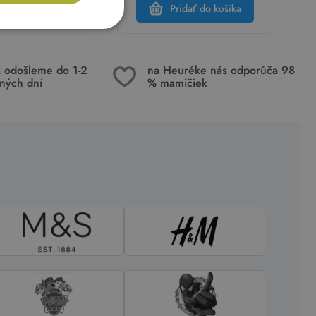
dať do košíka
Pridať do košíka
k odošleme do 1-2
na Heuréke nás odporúča 98
ných dní
% mamičiek