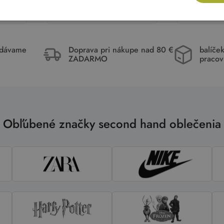
ka
Pridať do košíka
Pri
idávame
Doprava pri nákupe nad 80 €
balíče
ZADARMO
pracov
Obľúbené značky second hand oblečenia