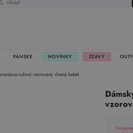
 fungujú rezervácie
PÁNSKE
NOVINKY
ZĽAVY
OUTF
oranžovo-ružový vzorovaný vlnený kabát
Dámsky
vzorov
Ľutujeme