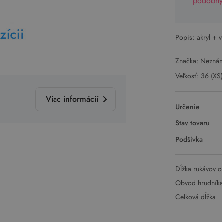
podobný 
Popis:
akryl + 
Značka: Nezná
Veľkosť:
36 (XS
Viac informácií
Určenie
Stav tovaru
Podšívka
Dĺžka rukávov o
Obvod hrudník
Celková dĺžka