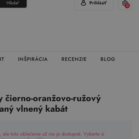
Hľadať
Prihlásiť
(Pon - Pia 7:00 - 15:00)
420 777 319 477
info@brumla.sk
+
0
IT
INŠPIRÁCIA
RECENZIE
BLOG
 čierno-oranžovo-ružový
aný vlnený kabát
, ale toto oblečenie už nie je dostupné. Vyberte si