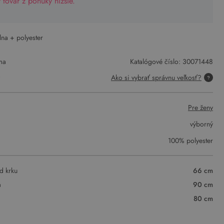
tovar z ponuky nižšie.
vlna + polyester
ma
Katalógové číslo:
30071448
)
Ako si vybrať správnu veľkosť?
Pre ženy
výborný
100% polyester
d krku
66 cm
a
90 cm
80 cm