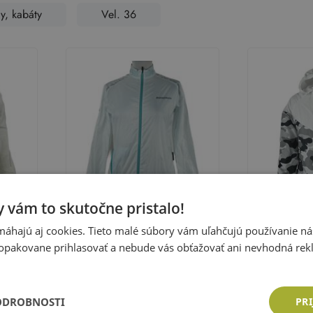
y, kabáty
Vel. 36
 vám to skutočne pristalo!
áhajú aj cookies. Tieto malé súbory vám uľahčujú používanie n
Urban
opakovane prihlasovať a nebude vás obťažovať ani nevhodná rek
rsized
Dámska biela šušťáková
Dámska bielo
cyklistická bunda Boardman
šušťáková šp
Veľkosť:
36 (XS)
Veľkosť:
36 (
kapucňou Ur
Cena: 10,83 €
Cena: 10,8
ODROBNOSTI
PRI