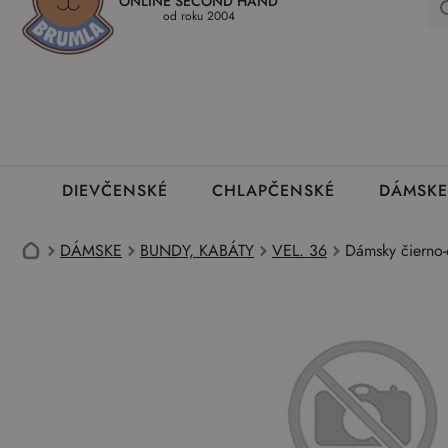
ONLINE SECOND HAND
Kedy a ako dostanem tovar
Ako môžem vrátiť oblečenie
Ako
od roku 2004
DIEVČENSKÉ
CHLAPČENSKÉ
DÁMSKE
DÁMSKE
BUNDY, KABÁTY
VEL. 36
Dámsky čierno-