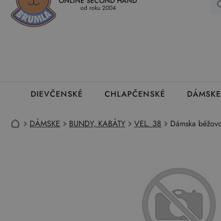
ONLINE SECOND HAND
Kedy a ako dostanem tovar
Ako môžem vrátiť oblečenie
Ako
od roku 2004
DIEVČENSKÉ
CHLAPČENSKÉ
DÁMSKE
DÁMSKE
BUNDY, KABÁTY
VEL. 38
Dámska béžovo