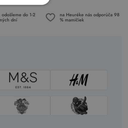
k odošleme do 1-2
na Heuréke nás odporúča 98
ných dní
% mamičiek