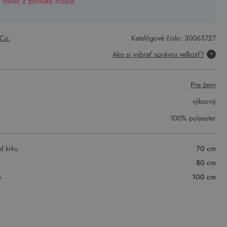
tovar z ponuky nižšie.
Co.
Katalógové číslo:
30063727
Ako si vybrať správnu veľkosť?
Pre ženy
výborný
100% polyester
d krku
70 cm
80 cm
a
100 cm