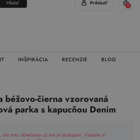
Hľadať
Prihlásiť
(Pon - Pia 7:00 - 15:00)
420 777 319 477
info@brumla.sk
+
0
IT
INŠPIRÁCIA
RECENZIE
BLOG
 béžovo-čierna vzorovaná
ová parka s kapucňou Denim
, ale toto oblečenie už nie je dostupné. Vyberte si