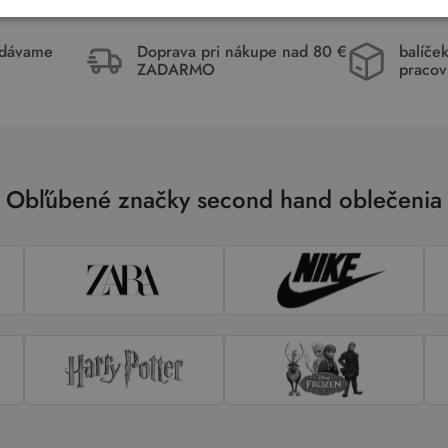
idávame
Doprava pri nákupe nad 80 €
balíče
ZADARMO
pracov
Obľúbené značky second hand oblečenia