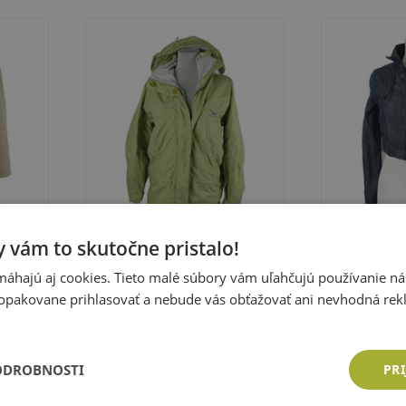
 vám to skutočne pristalo!
áhajú aj cookies. Tieto malé súbory vám uľahčujú používanie n
jarný
Dámska svetlozelená šušťáková
Dámska tma
opakovane prihlasovať a nebude vás obťažovať ani nevhodná rek
outdoorová bunda s kapucňou
rifľová bund
Veľkosť:
38 (S)
Veľkosť:
38 (
Salewa
Cena: 11,70 €
Cena: 10,8
ODROBNOSTI
PRI
ka
Pridať do košíka
Pri