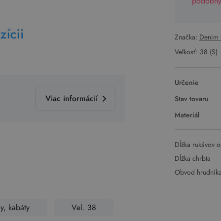
podobný 
Značka:
Denim 
Veľkosť:
38 (S)
Určenie
Viac informácií
Stav tovaru
Materiál
Dĺžka rukávov o
Dĺžka chrbta
Obvod hrudník
y, kabáty
Vel. 38