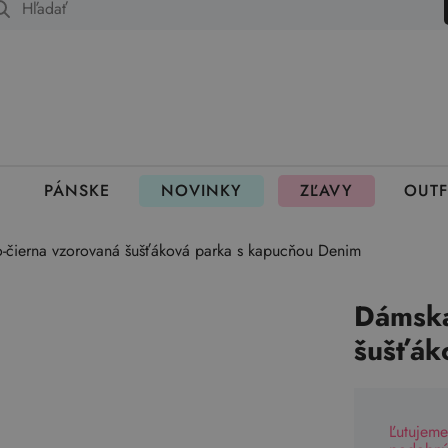
 fungujú rezervácie
PÁNSKE
NOVINKY
ZĽAVY
OUTF
-čierna vzorovaná šušťáková parka s kapucňou Denim
Dámska
šušťák
Ľutujeme