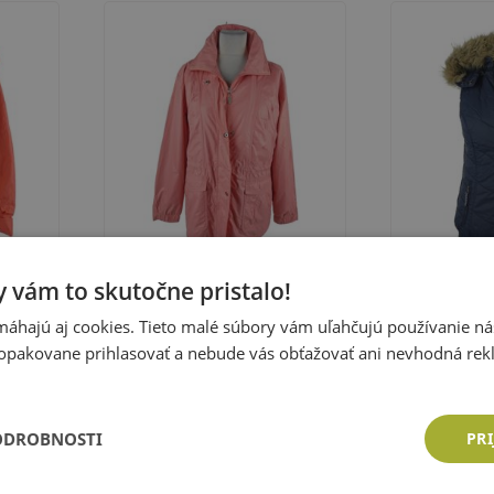
 vám to skutočne pristalo!
áhajú aj cookies. Tieto malé súbory vám uľahčujú používanie n
vá
Dámska ružová šušťáková
Dámska tmav
ou
jesenná bunda
zateplená ve
opakovane prihlasovať a nebude vás obťažovať ani nevhodná rek
Veľkosť:
40 (M)
Veľkosť:
40 (
Colours of t
Cena: 10,83 €
Cena: 10,8
ka
Pridať do košíka
Pri
ODROBNOSTI
PRI