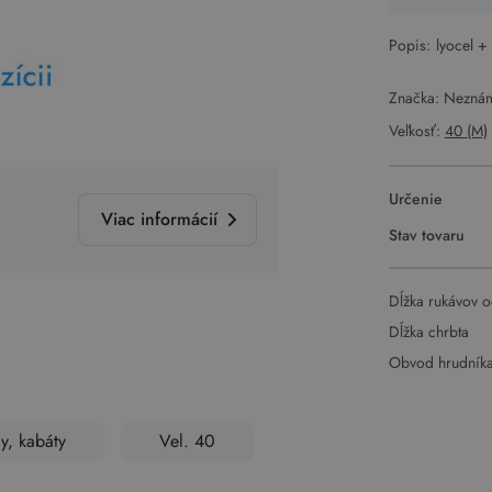
Popis:
lyocel +
Značka: Nezná
Veľkosť:
40 (M)
Určenie
Viac informácií
Stav tovaru
Dĺžka rukávov o
Dĺžka chrbta
Obvod hrudník
y, kabáty
Vel. 40