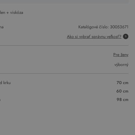
 len + viskóza
ma
Katalógové číslo:
30053671
Ako si vybrať správnu veľkosť?
Pre ženy
výborný
d krku
70 cm
60 cm
a
98 cm