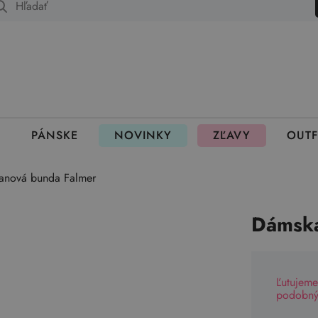
 fungujú rezervácie
PÁNSKE
NOVINKY
ZĽAVY
OUTF
ľanová bunda Falmer
Dámska
Ľutujeme
podobný 