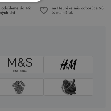
k odošleme do 1-2
na Heuréke nás odporúča 98
ných dní
% mamičiek