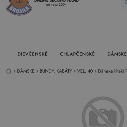
ONLINE SECOND HAND
Kedy a ako dostanem tovar
Ako môžem vrátiť oblečenie
Ako
od roku 2004
DIEVČENSKÉ
CHLAPČENSKÉ
DÁMSKE
DÁMSKE
BUNDY, KABÁTY
VEL. 40
Dámska khaki 