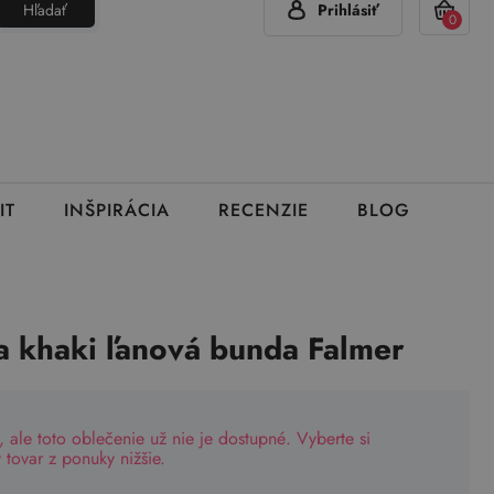
Hľadať
Prihlásiť
(Pon - Pia 7:00 - 15:00)
420 777 319 477
info@brumla.sk
+
0
IT
INŠPIRÁCIA
RECENZIE
BLOG
 khaki ľanová bunda Falmer
, ale toto oblečenie už nie je dostupné. Vyberte si
tovar z ponuky nižšie.