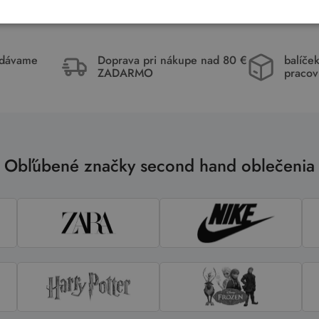
idávame
Doprava pri nákupe nad 80 €
balíče
ZADARMO
pracov
Obľúbené značky second hand oblečenia