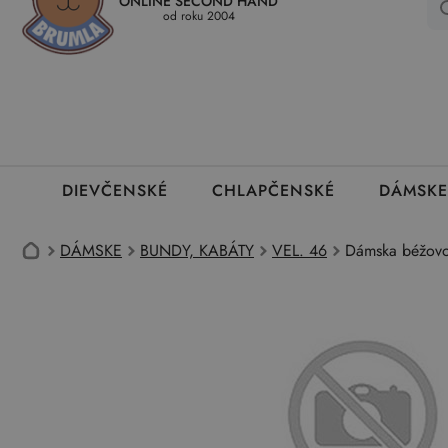
ONLINE SECOND HAND
Kedy a ako dostanem tovar
Ako môžem vrátiť oblečenie
Ako
od roku 2004
DIEVČENSKÉ
CHLAPČENSKÉ
DÁMSKE
DÁMSKE
BUNDY, KABÁTY
VEL. 46
Dámska béžovo