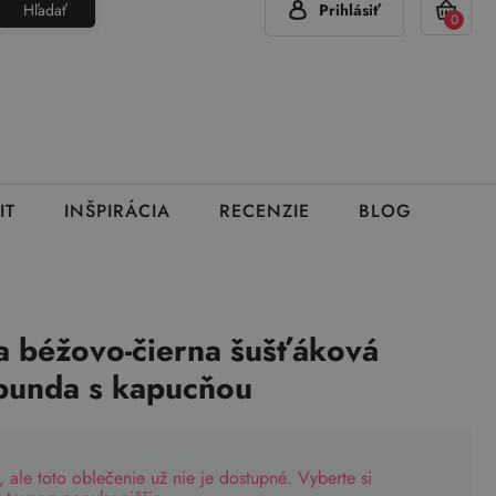
Hľadať
Prihlásiť
(Pon - Pia 7:00 - 15:00)
420 777 319 477
info@brumla.sk
+
0
IT
INŠPIRÁCIA
RECENZIE
BLOG
 béžovo-čierna šušťáková
bunda s kapucňou
, ale toto oblečenie už nie je dostupné. Vyberte si