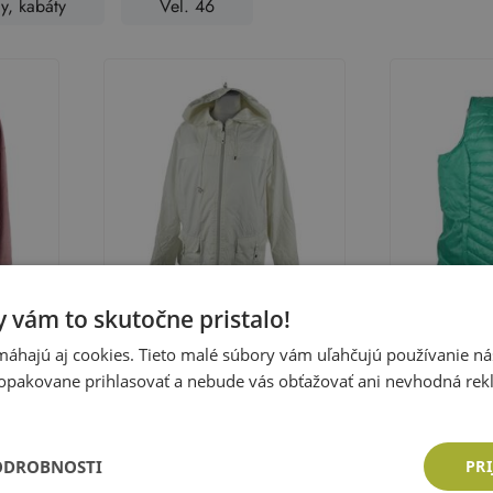
y, kabáty
Vel. 46
 vám to skutočne pristalo!
áhajú aj cookies. Tieto malé súbory vám uľahčujú používanie n
opakovane prihlasovať a nebude vás obťažovať ani nevhodná rek
Dámska smotanová šušťáková
Dámska zele
orelli
jesenná bunda s kapucňou
prešívaná zat
Veľkosť:
46 (XL)
Veľkosť:
46 (
Concept
Torelli
Cena: 10,83 €
Cena: 10,8
ODROBNOSTI
PRI
ka
Pridať do košíka
Pri