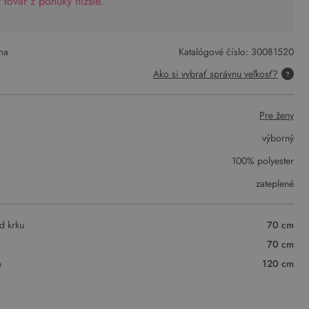
tovar z ponuky nižšie.
ma
Katalógové číslo:
30081520
Ako si vybrať správnu veľkosť?
Pre ženy
výborný
100% polyester
zateplené
d krku
70 cm
70 cm
a
120 cm