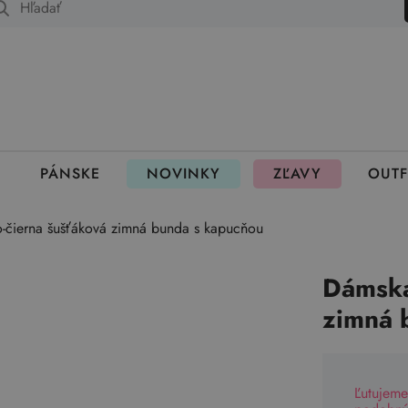
 fungujú rezervácie
PÁNSKE
NOVINKY
ZĽAVY
OUTF
-čierna šušťáková zimná bunda s kapucňou
Dámska
zimná 
Ľutujeme