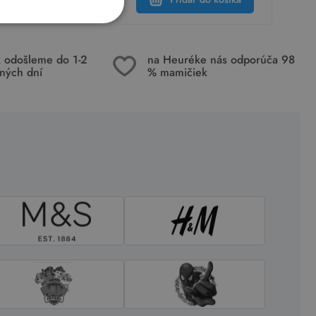
k odošleme do 1-2
na Heuréke nás odporúča 98
ných dní
% mamičiek