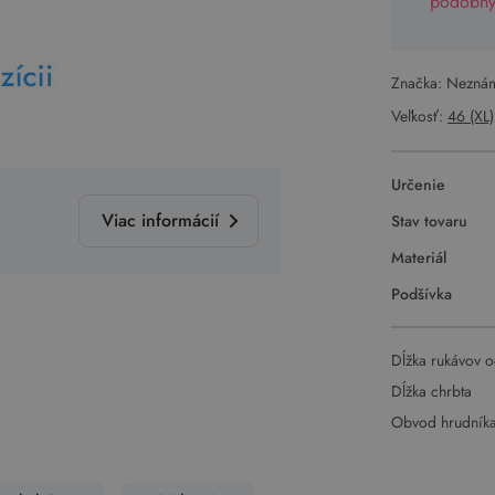
podobný 
Značka: Nezná
Veľkosť:
46 (XL)
Určenie
Viac informácií
Stav tovaru
Materiál
Podšívka
Dĺžka rukávov o
Dĺžka chrbta
Obvod hrudník