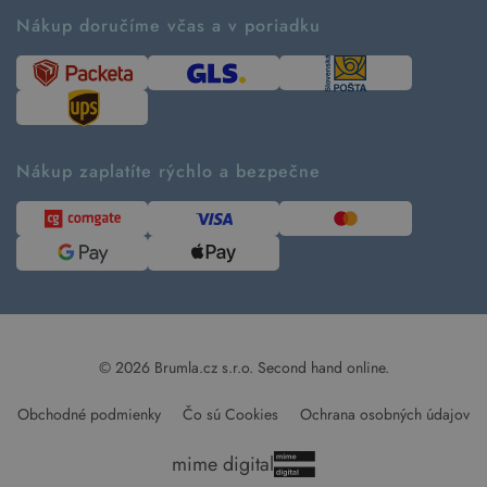
Ako fungujú rezervácie
Ako tvoríme second hand
Nákup doručíme včas a v poriadku
Návod ako nakupovať
Časté otázky
Tabuľka veľkostí
Kde pomáhame
Predávané značky
Udržateľnosť
Recenzie zákazníkov
Blog
Nákup zaplatíte rýchlo a bezpečne
Kontakt
Pre médiá
© 2026 Brumla.cz s.r.o.
Second hand online.
Obchodné podmienky
Čo sú Cookies
Ochrana osobných údajov
mime digital