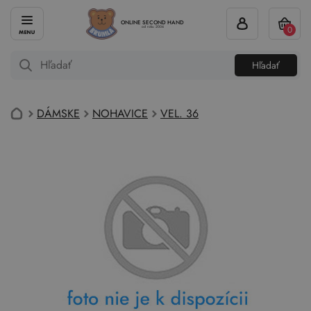
ONLINE SECOND HAND
0
od roku 2004
Hľadať
DÁMSKE
NOHAVICE
VEL. 36