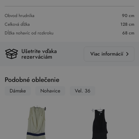
Obvod hrudníka
90 cm
Celková dĺžka
128 cm
Dĺžka nohavíc od rozkroku
68 cm
Ušetrite vďaka
Viac informácií
rezerváciám
Podobné oblečenie
Dámske
Nohavice
Vel. 36