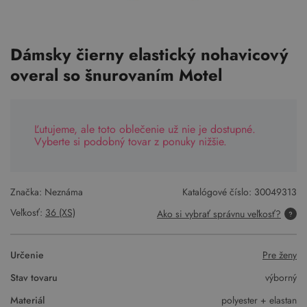
Dámsky čierny elastický nohavicový
overal so šnurovaním Motel
Ľutujeme, ale toto oblečenie už nie je dostupné.
Vyberte si podobný tovar z ponuky nižšie.
Značka: Neznáma
Katalógové číslo:
30049313
Veľkosť:
36 (XS)
Ako si vybrať správnu veľkosť?
Určenie
Pre ženy
Stav tovaru
výborný
Materiál
polyester + elastan