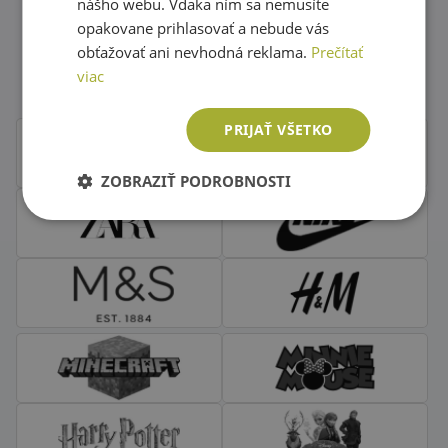
nášho webu. Vďaka ním sa nemusíte
opakovane prihlasovať a nebude vás
Obľúbené značky second hand
obťažovať ani nevhodná reklama.
Prečítať
oblečenia
viac
PRIJAŤ VŠETKO
ZOBRAZIŤ PODROBNOSTI