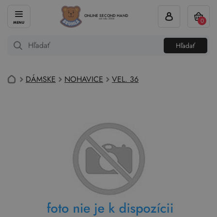
ONLINE SECOND HAND
0
od roku 2004
Hľadať
DÁMSKE
NOHAVICE
VEL. 36