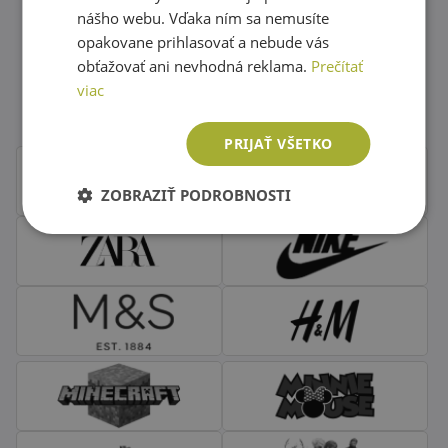
nášho webu. Vďaka ním sa nemusíte
opakovane prihlasovať a nebude vás
Obľúbené značky second hand
obťažovať ani nevhodná reklama.
Prečítať
viac
oblečenia
PRIJAŤ VŠETKO
ZOBRAZIŤ PODROBNOSTI