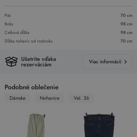
Pás
70 cm
Boky
98 cm
Celková dĺžka
98 cm
Dĺžka nohavíc od rozkroku
70 cm
Ušetrite vďaka
Viac informácií
rezerváciám
Podobné oblečenie
Dámske
Nohavice
Vel. 36