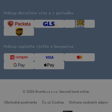
Príbeh značky
Ako fungujú rezervácie
Ako tvoríme second hand
Nákup doručíme včas a v poriadku
Návod ako nakupovať
Časté otázky
Tabuľka veľkostí
Kde pomáhame
Predávané značky
Udržateľnosť
Recenzie zákazníkov
Blog
Nákup zaplatíte rýchlo a bezpečne
Kontakt
Pre médiá
© 2026 Brumla.cz s.r.o.
Second hand online.
Obchodné podmienky
Čo sú Cookies
Ochrana osobných údajov