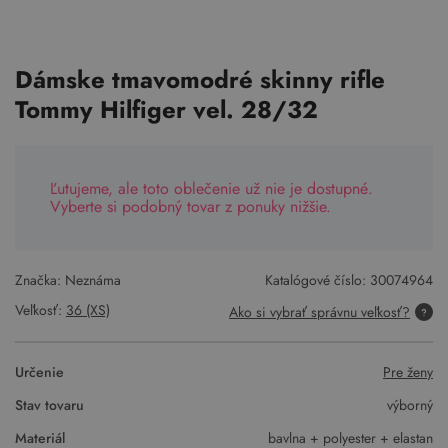
Dámske tmavomodré skinny rifle
Tommy Hilfiger vel. 28/32
Ľutujeme, ale toto oblečenie už nie je dostupné.
Vyberte si podobný tovar z ponuky nižšie.
Značka: Neznáma
Katalógové číslo:
30074964
Veľkosť:
36 (XS)
Ako si vybrať správnu veľkosť?
Určenie
Pre ženy
Stav tovaru
výborný
Materiál
bavlna + polyester + elastan