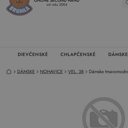
ONLINE SECOND HAND
Kedy a ako dostanem tovar
Ako môžem vrátiť oblečenie
Ako
od roku 2004
DIEVČENSKÉ
CHLAPČENSKÉ
DÁMSKE
DÁMSKE
NOHAVICE
VEL. 38
Dámske tmavomodro-