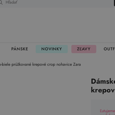
 fungujú rezervácie
PÁNSKE
NOVINKY
ZĽAVY
OUTF
biele prúžkované krepové crop nohavice Zara
Dámske
krepov
Ľutujeme