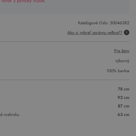
tovar z ponuky nižšie.
Katalógové číslo:
30046382
Ako si vybrať správnu veľkosť?
Pre ženy
výborný
100% bavlna
78 cm
92 cm
87 cm
od rozkroku
63 cm