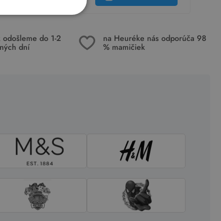
k odošleme do 1-2
na Heuréke nás odporúča 98
ných dní
% mamičiek