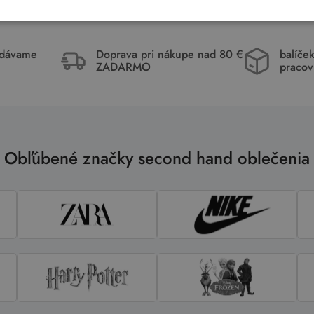
idávame
Doprava pri nákupe nad 80 €
balíče
ZADARMO
pracov
Obľúbené značky second hand oblečenia