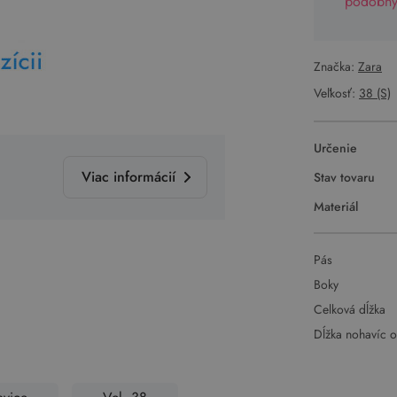
podobný 
Značka:
Zara
Veľkosť:
38 (S)
Určenie
Viac informácií
Stav tovaru
Materiál
Pás
Boky
Celková dĺžka
Dĺžka nohavíc 