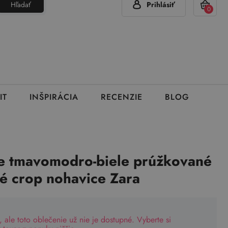
Hľadať
Prihlásiť
(Pon - Pia 7:00 - 15:00)
420 777 319 477
info@brumla.sk
+
0
IT
INŠPIRÁCIA
RECENZIE
BLOG
 tmavomodro-biele prúžkované
é crop nohavice Zara
, ale toto oblečenie už nie je dostupné. Vyberte si