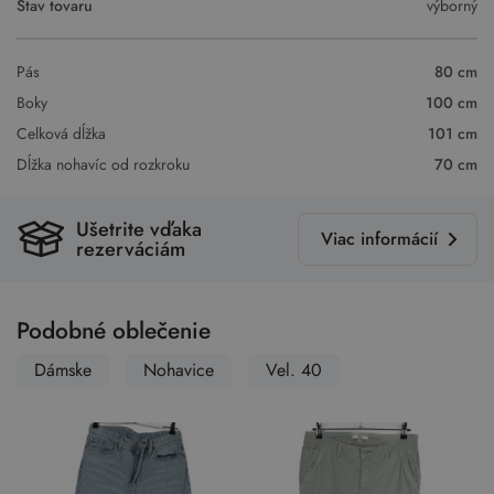
Stav tovaru
výborný
Pás
80 cm
Boky
100 cm
Celková dĺžka
101 cm
Dĺžka nohavíc od rozkroku
70 cm
Ušetrite vďaka
Viac informácií
rezerváciám
Podobné oblečenie
Dámske
Nohavice
Vel. 40