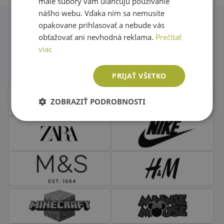
malé súbory vám uľahčujú používanie
nášho webu. Vďaka ním sa nemusíte
opakovane prihlasovať a nebude vás
obťažovať ani nevhodná reklama.
Prečítať
Obľúbené značky second hand
viac
oblečenia
PRIJAŤ VŠETKO
ZOBRAZIŤ PODROBNOSTI