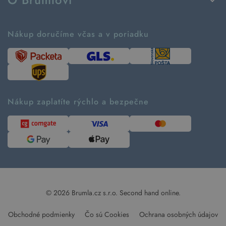
Vrátenie tovaru a reklamácia
Príbeh značky
Ako fungujú rezervácie
Ako tvoríme second hand
Nákup doručíme včas a v poriadku
Návod ako nakupovať
Časté otázky
Tabuľka veľkostí
Kde pomáhame
Predávané značky
Udržateľnosť
Recenzie zákazníkov
Blog
Nákup zaplatíte rýchlo a bezpečne
Kontakt
Pre médiá
© 2026 Brumla.cz s.r.o.
Second hand online.
Obchodné podmienky
Čo sú Cookies
Ochrana osobných údajov