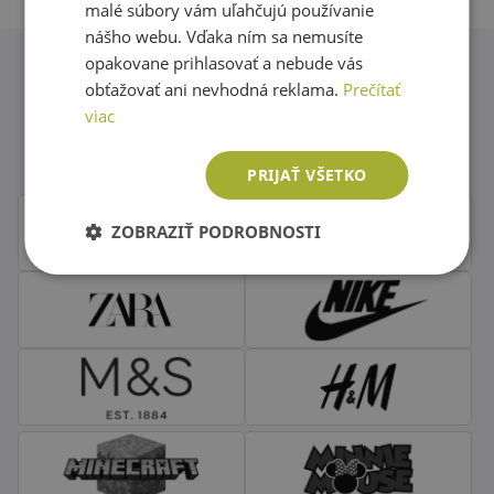
malé súbory vám uľahčujú používanie
nášho webu. Vďaka ním sa nemusíte
opakovane prihlasovať a nebude vás
obťažovať ani nevhodná reklama.
Prečítať
Obľúbené značky second hand
viac
oblečenia
PRIJAŤ VŠETKO
ZOBRAZIŤ PODROBNOSTI