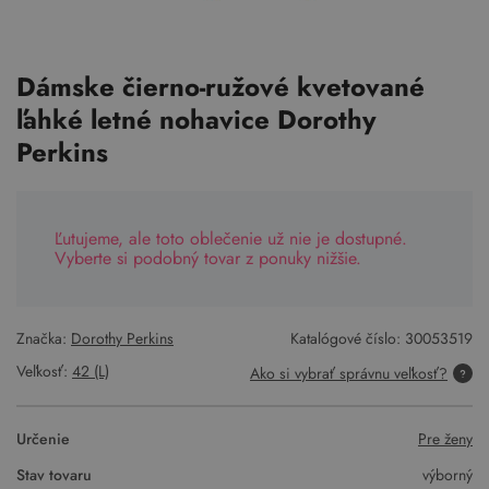
Dámske čierno-ružové kvetované
ľahké letné nohavice Dorothy
Perkins
Ľutujeme, ale toto oblečenie už nie je dostupné.
Vyberte si podobný tovar z ponuky nižšie.
Značka:
Dorothy Perkins
Katalógové číslo:
30053519
Veľkosť:
42 (L)
Ako si vybrať správnu veľkosť?
Určenie
Pre ženy
Stav tovaru
výborný