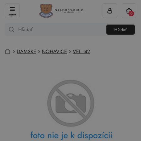
ONLINE SECOND HAND
0
od roku 2004
Hľadať
DÁMSKE
NOHAVICE
VEL. 42