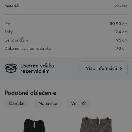
Materiál
viskóza
Pás
80-90 cm
Boky
104 cm
Celková dĺžka
95 cm
Dĺžka nohavíc od rozkroku
70 cm
Ušetrite vďaka
Viac informácií
rezerváciám
Podobné oblečenie
Dámske
Nohavice
Vel. 42