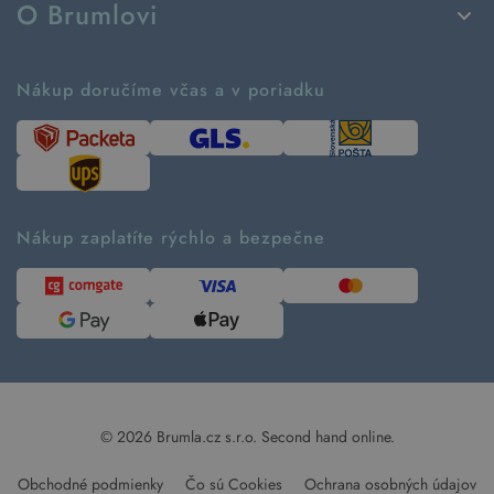
O Brumlovi
Vrátenie tovaru a reklamácia
Príbeh značky
Ako fungujú rezervácie
Ako tvoríme second hand
Nákup doručíme včas a v poriadku
Návod ako nakupovať
Časté otázky
Tabuľka veľkostí
Kde pomáhame
Predávané značky
Udržateľnosť
Recenzie zákazníkov
Blog
Nákup zaplatíte rýchlo a bezpečne
Kontakt
Pre médiá
© 2026 Brumla.cz s.r.o.
Second hand online.
Obchodné podmienky
Čo sú Cookies
Ochrana osobných údajov