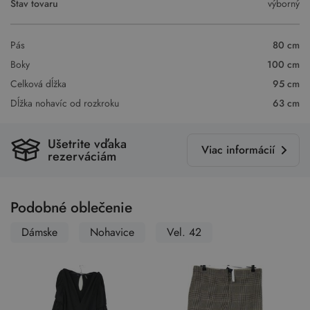
Stav tovaru
výborný
Pás
80 cm
Boky
100 cm
Celková dĺžka
95 cm
Dĺžka nohavíc od rozkroku
63 cm
Ušetrite vďaka
Viac informácií
rezerváciám
Podobné oblečenie
Dámske
Nohavice
Vel. 42