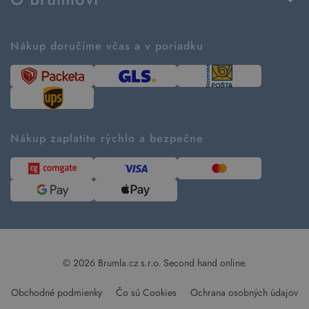
Vrátenie tovaru a reklamácia
Príbeh značky
Ako fungujú rezervácie
Ako tvoríme second hand
Nákup doručíme včas a v poriadku
Návod ako nakupovať
Časté otázky
Tabuľka veľkostí
Kde pomáhame
Predávané značky
Udržateľnosť
Recenzie zákazníkov
Blog
Nákup zaplatíte rýchlo a bezpečne
Kontakt
Pre médiá
© 2026 Brumla.cz s.r.o.
Second hand online.
Obchodné podmienky
Čo sú Cookies
Ochrana osobných údajov