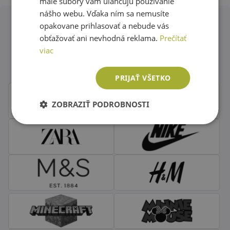
malé súbory vám uľahčujú používanie
nášho webu. Vďaka ním sa nemusíte
opakovane prihlasovať a nebude vás
obťažovať ani nevhodná reklama.
Prečítať
Obľúbené značky second hand
viac
oblečenia
PRIJAŤ VŠETKO
ZOBRAZIŤ PODROBNOSTI