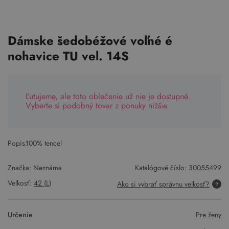
Dámske šedobéžové voľné é
nohavice TU vel. 14S
Ľutujeme, ale toto oblečenie už nie je dostupné.
Vyberte si podobný tovar z ponuky nižšie.
Popis:
100% tencel
Značka: Neznáma
Katalógové číslo:
30055499
Veľkosť:
42 (L)
Ako si vybrať správnu veľkosť?
Určenie
Pre ženy