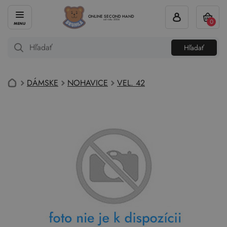
ONLINE SECOND HAND
0
od roku 2004
Hľadať
DÁMSKE
NOHAVICE
VEL. 42