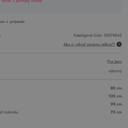
tovar z ponuky nižšie.
han + polyester
k
Katalógové číslo:
30074843
Ako si vybrať správnu veľkosť?
Pre ženy
výborný
80 cm
100 cm
98 cm
od rozkroku
70 cm