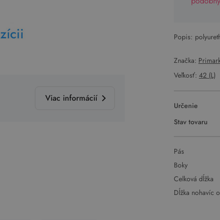
podobný 
Popis:
polyuret
Značka:
Primar
Veľkosť:
42 (L)
Viac informácií
Určenie
Stav tovaru
Pás
Boky
Celková dĺžka
Dĺžka nohavíc 