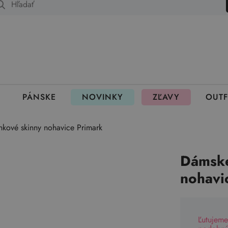
 fungujú rezervácie
PÁNSKE
NOVINKY
ZĽAVY
OUTF
kové skinny nohavice Primark
Dámske
nohavi
Ľutujeme