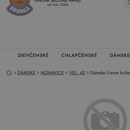
ONLINE SECOND HAND
Kedy a ako dostanem tovar
Ako môžem vrátiť oblečenie
Ako
od roku 2004
DIEVČENSKÉ
CHLAPČENSKÉ
DÁMSKE
DÁMSKE
NOHAVICE
VEL. 42
Dámske čierne kožen