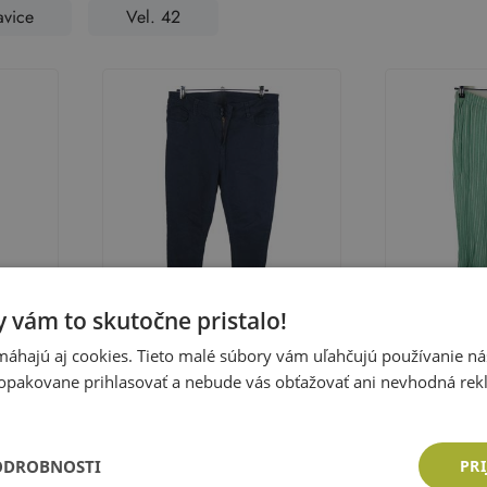
vice
Vel. 42
 vám to skutočne pristalo!
áhajú aj cookies. Tieto malé súbory vám uľahčujú používanie n
Stradivariu
opakovane prihlasovať a nebude vás obťažovať ani nevhodná rek
odro-
Dámske tmavomodré skinny
Dámske zelen
né
rifle
voľné é nohav
Veľkosť:
42 (L)
Veľkosť:
42 (
Cena: 9,96 €
Cena: 9,96
ODROBNOSTI
PRI