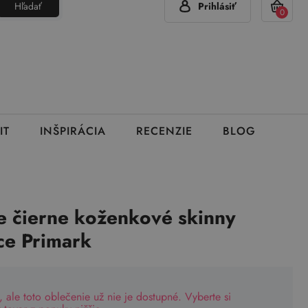
Hľadať
Prihlásiť
(Pon - Pia 7:00 - 15:00)
420 777 319 477
info@brumla.sk
+
0
IT
INŠPIRÁCIA
RECENZIE
BLOG
 čierne koženkové skinny
ce Primark
, ale toto oblečenie už nie je dostupné. Vyberte si