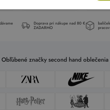
ka
Pridať do košíka
Pri
idávame
Doprava pri nákupe nad 80 €
balíče
ZADARMO
pracov
Obľúbené značky second hand oblečenia