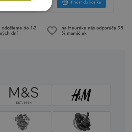
dať do košíka
Pridať do košíka
k odošleme do 1-2
na Heuréke nás odporúča 98
ných dní
% mamičiek