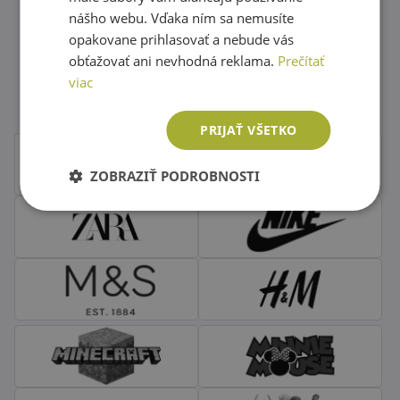
nášho webu. Vďaka ním sa nemusíte
opakovane prihlasovať a nebude vás
Obľúbené značky second hand
obťažovať ani nevhodná reklama.
Prečítať
viac
oblečenia
PRIJAŤ VŠETKO
ZOBRAZIŤ PODROBNOSTI