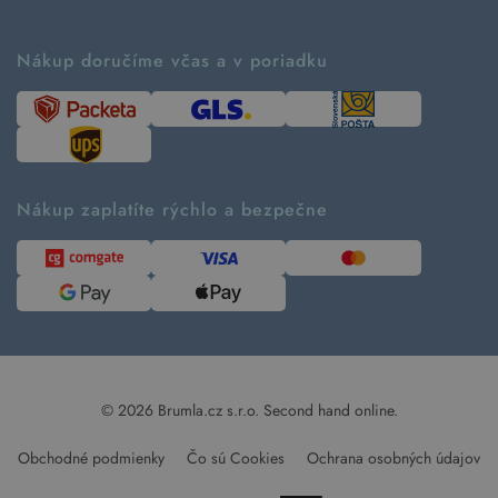
Vrátenie tovaru a reklamácia
Príbeh značky
Ako fungujú rezervácie
Ako tvoríme second hand
Nákup doručíme včas a v poriadku
Návod ako nakupovať
Časté otázky
Tabuľka veľkostí
Kde pomáhame
Predávané značky
Udržateľnosť
Recenzie zákazníkov
Blog
Nákup zaplatíte rýchlo a bezpečne
Kontakt
Pre médiá
© 2026 Brumla.cz s.r.o.
Second hand online.
Obchodné podmienky
Čo sú Cookies
Ochrana osobných údajov