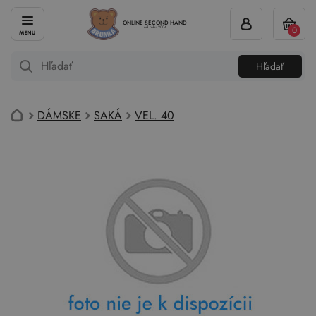
ONLINE SECOND HAND
0
od roku 2004
Hľadať
DÁMSKE
SAKÁ
VEL. 40