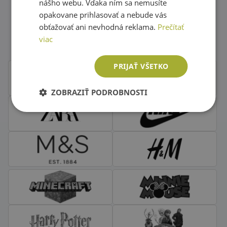
nášho webu. Vďaka ním sa nemusíte
opakovane prihlasovať a nebude vás
Obľúbené značky second hand
obťažovať ani nevhodná reklama.
Prečítať
oblečenia
viac
PRIJAŤ VŠETKO
ZOBRAZIŤ PODROBNOSTI