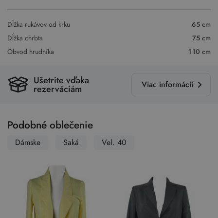
Dĺžka rukávov od krku
65 cm
Dĺžka chrbta
75 cm
Obvod hrudníka
110 cm
Ušetrite vďaka
Viac informácií
rezerváciám
Podobné oblečenie
Dámske
Saká
Vel. 40