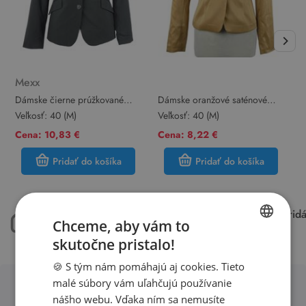
Mexx
Dámske čierne prúžkované
Dámske oranžové saténové
D
sako Mexx
sako
c
Veľkosť:
40 (M)
Veľkosť:
40 (M)
V
1
Cena: 10,83 €
Cena: 8,22 €
Pridať do košíka
Pridať do košíka
máme 50.000 kusov
každý týždeň pri
Chceme, aby vám to
oblečenia skladom
15.000 kúskov
skutočne pristalo!
SLOVAK
🍪 S tým nám pomáhajú aj cookies. Tieto
ENGLISH
malé súbory vám uľahčujú používanie
nášho webu. Vďaka ním sa nemusíte