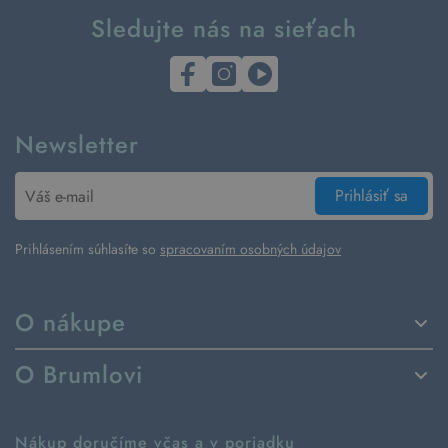
Sledujte nás na sieťach
Newsletter
Prihlásiť sa
Prihlásením súhlasíte so
spracovaním osobných údajov
O nákupe
Spôsoby dodania a platby
O Brumlovi
Vrátenie tovaru a reklamácia
Príbeh značky
Ako fungujú rezervácie
Ako tvoríme second hand
Nákup doručíme včas a v poriadku