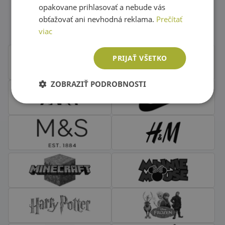
Obľúbené značky second hand
opakovane prihlasovať a nebude vás
oblečenia
obťažovať ani nevhodná reklama.
Prečítať
viac
PRIJAŤ VŠETKO
ZOBRAZIŤ PODROBNOSTI