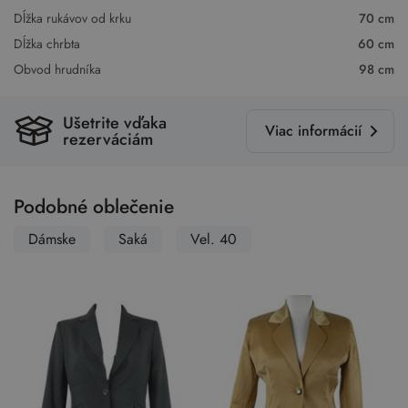
Dĺžka rukávov od krku
70 cm
Dĺžka chrbta
60 cm
Obvod hrudníka
98 cm
Ušetrite vďaka
Viac informácií
rezerváciám
Podobné oblečenie
Dámske
Saká
Vel. 40