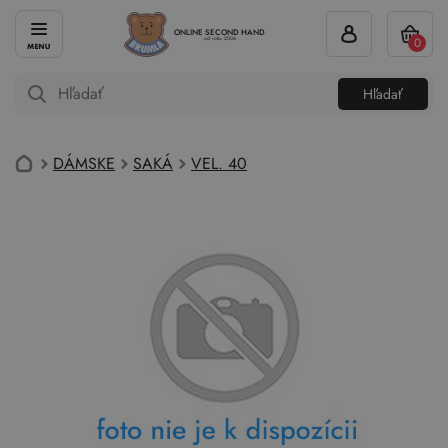
ONLINE SECOND HAND
0
od roku 2004
Hľadať
DÁMSKE
SAKÁ
VEL. 40