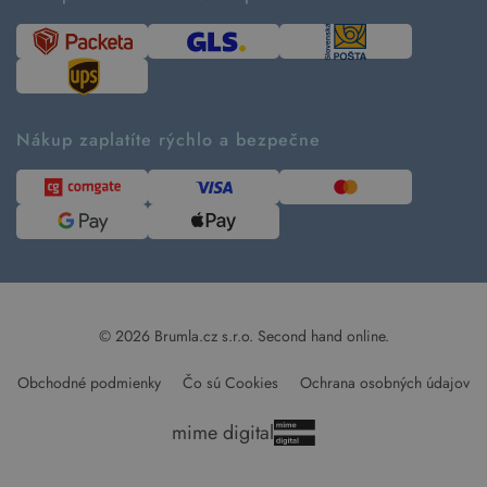
Návod ako nakupovať
Časté otázky
Tabuľka veľkostí
Kde pomáhame
Predávané značky
Udržateľnosť
Recenzie zákazníkov
Blog
Nákup zaplatíte rýchlo a bezpečne
Kontakt
Pre médiá
© 2026 Brumla.cz s.r.o.
Second hand online.
Obchodné podmienky
Čo sú Cookies
Ochrana osobných údajov
mime digital