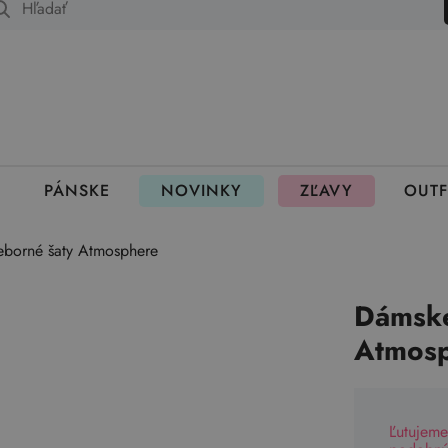
 fungujú rezervácie
PÁNSKE
NOVINKY
ZĽAVY
OUTF
ieborné šaty Atmosphere
Dámske
Atmos
Ľutujeme