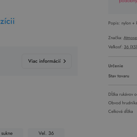
podobný 
Popis:
nylon + 
Značka:
Atmosp
Veľkosť:
36 (XS
Viac informácií
Určenie
Stav tovaru
Dĺžka rukávov o
Obvod hrudník
Celková dĺžka
, sukne
Vel. 36