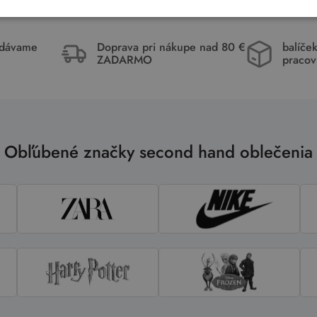
idávame
Doprava pri nákupe nad 80 €
balíče
ZADARMO
pracov
Obľúbené značky second hand oblečenia