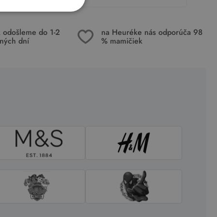
k odošleme do 1-2
na Heuréke nás odporúča 98
ných dní
% mamičiek