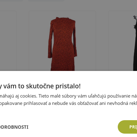
 vám to skutočne pristalo!
Marks and Spencer
Tally Weijl
áhajú aj cookies. Tieto malé súbory vám uľahčujú používanie n
rované
Nové - Dámske červeno-čierne
Dámske čiern
opakovane prihlasovať a nebude vás obťažovať ani nevhodná rek
vzorované šaty M&S
šnurovaním Ta
Veľkosť:
36 (XS)
Veľkosť:
36 (
Cena: 10,83 €
Cena: 10,8
ODROBNOSTI
PRI
ka
Pridať do košíka
Pri