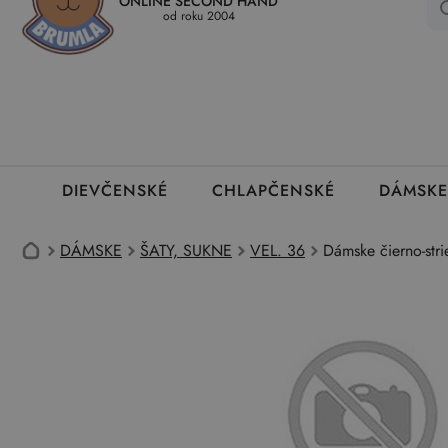
ONLINE SECOND HAND
Kedy a ako dostanem tovar
Ako môžem vrátiť oblečenie
Ako
od roku 2004
DIEVČENSKÉ
CHLAPČENSKÉ
DÁMSKE
DÁMSKE
ŠATY, SUKNE
VEL. 36
Dámske čierno-str