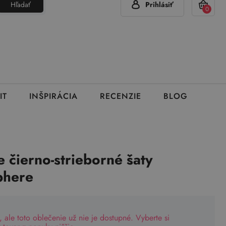
Hľadať
Prihlásiť
(Pon - Pia 7:00 - 15:00)
420 777 319 477
info@brumla.sk
+
0
IT
INŠPIRÁCIA
RECENZIE
BLOG
 čierno-strieborné šaty
phere
, ale toto oblečenie už nie je dostupné. Vyberte si