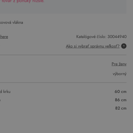
tovar z ponuky nižšie.
kovová vlákna
here
Katalógové číslo:
30044940
)
Ako si vybrať správnu veľkosť?
Pre ženy
výborný
d krku
60 cm
a
86 cm
82 cm