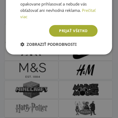
Obľúbené značky second hand
opakovane prihlasovať a nebude vás
oblečenia
obťažovať ani nevhodná reklama.
Prečítať
viac
PRIJAŤ VŠETKO
ZOBRAZIŤ PODROBNOSTI