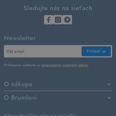
Sledujte nás na sieťach
Newsletter
Prihlásiť sa
Prihlásením súhlasíte so
spracovaním osobných údajov
O nákupe
Spôsoby dodania a platby
O Brumlovi
Vrátenie tovaru a reklamácia
Príbeh značky
Ako fungujú rezervácie
Ako tvoríme second hand
Nákup doručíme včas a v poriadku