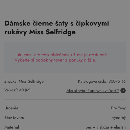
Dámske čierne šaty s čipkovymi
rukávy Miss Selfridge
Ľutujeme, ale toto oblečenie už nie je dostupné.
Vyberte si podobný tovar z ponuky nižšie.
Značka:
Miss Selfridge
Katalógové číslo:
30075116
Veľkosť:
40 (M)
Ako si vybrať správnu veľkosť?
Určenie
Pre ženy
Stav tovaru
výborný
Materiál
pes + viskóza + elastan