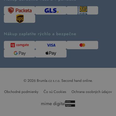
Návod ako nakupovať
Časté otázky
Tabuľka veľkostí
Kde pomáhame
Predávané značky
Udržateľnosť
Recenzie zákazníkov
Blog
Nákup zaplatíte rýchlo a bezpečne
Kontakt
Pre médiá
© 2026 Brumla.cz s.r.o.
Second hand online.
Obchodné podmienky
Čo sú Cookies
Ochrana osobných údajov
mime digital