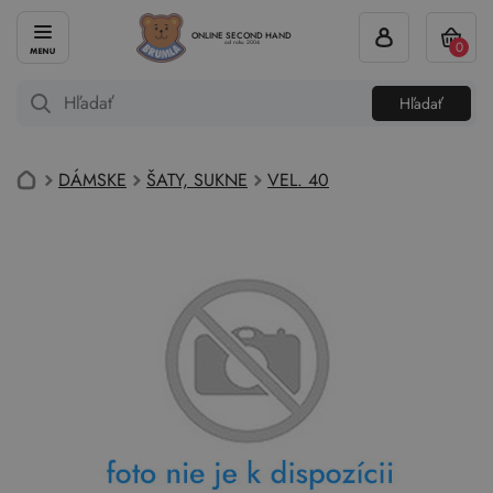
ONLINE SECOND HAND
0
od roku 2004
Hľadať
DÁMSKE
ŠATY, SUKNE
VEL. 40