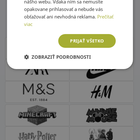
nášho webu. Vďaka ním sa nemusíte
opakovane prihlasovať a nebude vás
Obľúbené značky second hand
obťažovať ani nevhodná reklama.
Prečítať
oblečenia
viac
PRIJAŤ VŠETKO
ZOBRAZIŤ PODROBNOSTI