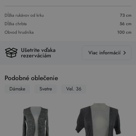
Dĺžka rukávov od krku
73 cm
Dĺžka chrbta
56 cm
Obvod hrudníka
100 cm
Ušetrite vďaka
Viac informácií
rezerváciám
Podobné oblečenie
Dámske
Svetre
Vel. 36