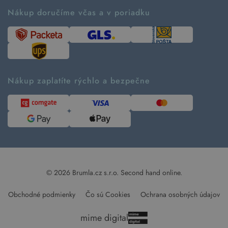
Ako fungujú rezervácie
Ako tvoríme second hand
Nákup doručíme včas a v poriadku
Návod ako nakupovať
Časté otázky
Tabuľka veľkostí
Kde pomáhame
Predávané značky
Udržateľnosť
Recenzie zákazníkov
Blog
Nákup zaplatíte rýchlo a bezpečne
Kontakt
Pre médiá
© 2026 Brumla.cz s.r.o.
Second hand online.
Obchodné podmienky
Čo sú Cookies
Ochrana osobných údajov
mime digital