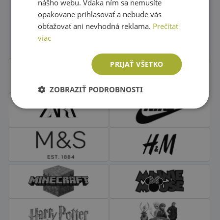
nášho webu. Vďaka ním sa nemusíte
opakovane prihlasovať a nebude vás
Obľúbené značky second hand
obťažovať ani nevhodná reklama.
Prečítať
oblečenia
viac
PRIJAŤ VŠETKO
ZOBRAZIŤ PODROBNOSTI