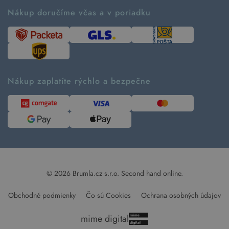
Ako fungujú rezervácie
Ako tvoríme second hand
Nákup doručíme včas a v poriadku
Návod ako nakupovať
Časté otázky
Tabuľka veľkostí
Kde pomáhame
Predávané značky
Udržateľnosť
Recenzie zákazníkov
Blog
Nákup zaplatíte rýchlo a bezpečne
Kontakt
Pre médiá
© 2026 Brumla.cz s.r.o.
Second hand online.
Obchodné podmienky
Čo sú Cookies
Ochrana osobných údajov
mime digital