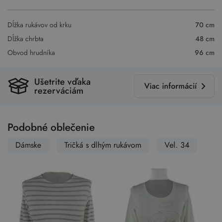
Dĺžka rukávov od krku
70 cm
Dĺžka chrbta
48 cm
Obvod hrudníka
96 cm
Ušetrite vďaka
Viac informácií
rezerváciám
Podobné oblečenie
Dámske
Tričká s dlhým rukávom
Vel. 34