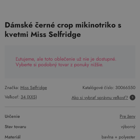
Dámské černé crop mikinotriko s
kvetmi Miss Selfridge
Ľutujeme, ale toto oblečenie už nie je dostupné.
Vyberte si podobný tovar z ponuky nižšie.
Značka:
Miss Selfridge
Katalógové číslo:
30066550
Veľkosť:
34 (XXS)
Ako si vybrať správnu veľkosť?
Určenie
Pre ženy
Stav tovaru
výborný
Materiál
bavlna + polyester