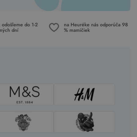
k odošleme do 1-2
na Heuréke nás odporúča 98
ných dní
% mamičiek