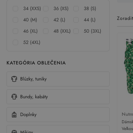
34 (XXS)
36 (XS)
38 (S)
Zoradi
40 (M)
42 (L)
44 (L)
46 (XL)
48 (XXL)
50 (3XL)
52 (4XL)
KATEGÓRIA OBLEČENIA
Blúzky, tuniky
Bundy, kabáty
Nut
Doplnky
Dámsk
é kra
Veľko
Mikiny