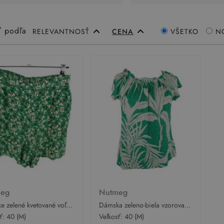
ť podľa
RELEVANTNOSŤ
CENA
VŠETKO
N
meg
Nutmeg
e zelené kvetované voľné
Dámska zeleno-biela vzorovaná
ťasy Nutmeg
blúzka s lodičkovým výstřihem
sť:
40 (M)
Veľkosť:
40 (M)
Nutmeg