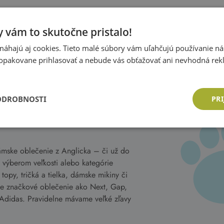
 vám to skutočne pristalo!
áhajú aj cookies. Tieto malé súbory vám uľahčujú používanie n
opakovane prihlasovať a nebude vás obťažovať ani nevhodná rek
ODROBNOSTI
PRI
ámske oblečenie z Anglicka – či už do
 výberom veľkosti alebo kategórie
opy, tričká a tielka, dámske mikiny či
me značkové oblečenie ako Next, Gap,
Adidas. Pravidelne mávame veľké zľavy