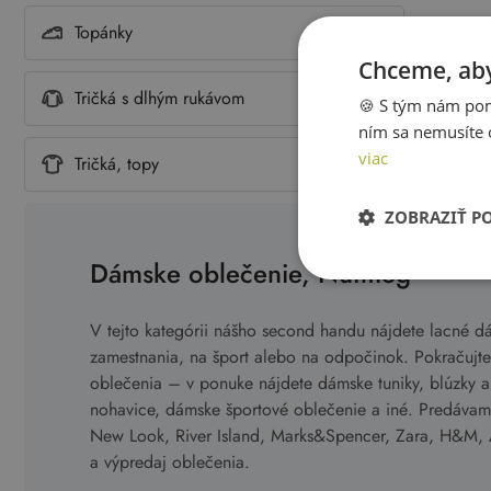
Topánky
Chceme, aby
Tričká s dlhým rukávom
🍪 S tým nám pom
ním sa nemusíte 
viac
Tričká, topy
ZOBRAZIŤ P
Dámske oblečenie, Nutmeg
V tejto kategórii nášho second handu nájdete lacné d
zamestnania, na šport alebo na odpočinok. Pokračujte
oblečenia – v ponuke nájdete dámske tuniky, blúzky a t
nohavice, dámske športové oblečenie a iné. Predáva
New Look, River Island, Marks&Spencer, Zara, H&M, 
a výpredaj oblečenia.