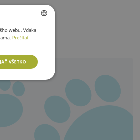
ášho webu. Vďaka
SLOVAK
lama.
Prečítať
ENGLISH
JAŤ VŠETKO