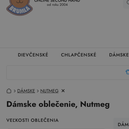
ONLINE SECOND HAND
Kedy a ako dostanem tovar
Ako môžem vrátiť oblečenie
Ako
od roku 2004
DIEVČENSKÉ
CHLAPČENSKÉ
DÁMSKE
DÁMSKE
NUTMEG
Dámske oblečenie, Nutmeg
VEĽKOSTI OBLEČENIA
DÁM