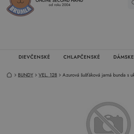
ONLINE SECOND HAND
Kedy a ako dostanem tovar
Ako môžem vrátiť oblečenie
Ako
od roku 2004
DIEVČENSKÉ
CHLAPČENSKÉ
DÁMSKE
BUNDY
VEL. 128
Azurová šušťáková jarná bunda s