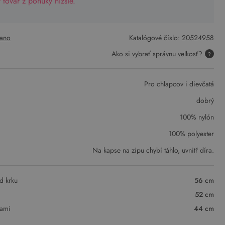
tovar z ponuky nižšie.
ano
Katalógové číslo:
20524958
Ako si vybrať správnu veľkosť?
Pro chlapcov i dievčatá
dobrý
100% nylón
100% polyester
Na kapse na zipu chybí táhlo, uvnitř díra.
d krku
56 cm
52 cm
vami
44 cm