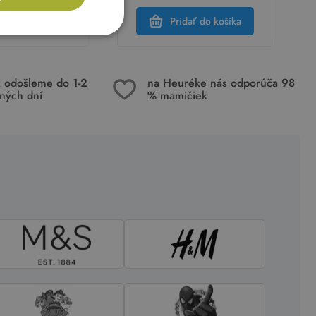
dať do košíka
Pridať do košíka
k odošleme do 1-2
na Heuréke nás odporúča 98
ných dní
% mamičiek