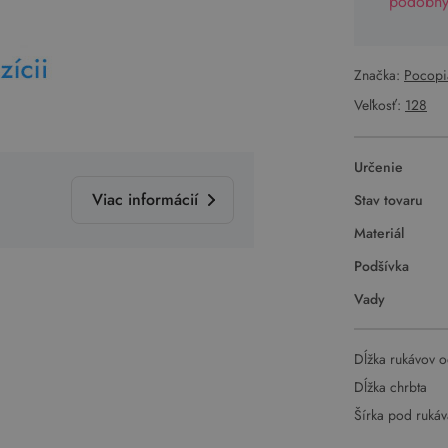
podobný 
Značka:
Pocopi
Veľkosť:
128
Určenie
Viac informácií
Stav tovaru
Materiál
Podšívka
Vady
Dĺžka rukávov o
Dĺžka chrbta
Šírka pod ruká