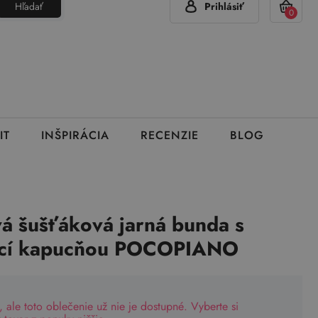
Hľadať
Prihlásiť
(Pon - Pia 7:00 - 15:00)
420 777 319 477
info@brumla.sk
+
0
IT
INŠPIRÁCIA
RECENZIE
BLOG
á šušťáková jarná bunda s
ací kapucňou POCOPIANO
, ale toto oblečenie už nie je dostupné. Vyberte si