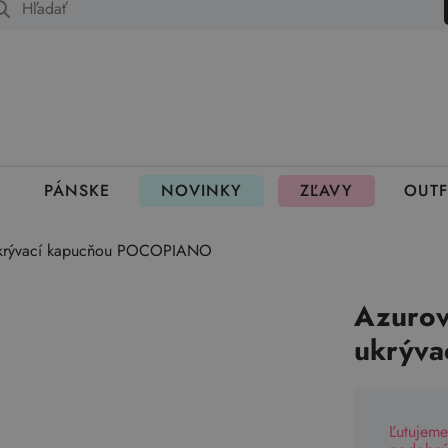
 fungujú rezervácie
PÁNSKE
NOVINKY
ZĽAVY
OUTF
 ukrývací kapucňou POCOPIANO
Azurov
ukrýv
Ľutujeme