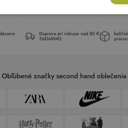
ka
Pridať do košíka
Pri
idávame
Doprava pri nákupe nad 80 €
balíče
ZADARMO
pracov
Obľúbené značky second hand oblečenia