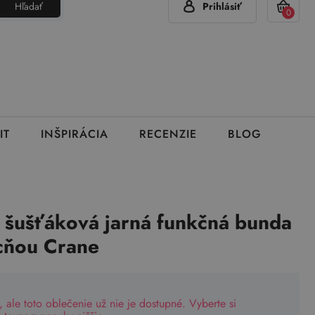
Hľadať
Prihlásiť
(Pon - Pia 7:00 - 15:00)
420 777 319 477
info@brumla.sk
+
0
IT
INŠPIRÁCIA
RECENZIE
BLOG
á šušťáková jarná funkčná bunda
cňou Crane
, ale toto oblečenie už nie je dostupné. Vyberte si