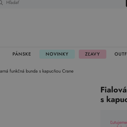
 fungujú rezervácie
PÁNSKE
NOVINKY
ZĽAVY
OUTF
 jarná funkčná bunda s kapucňou Crane
Fialov
s kapu
Ľutujeme