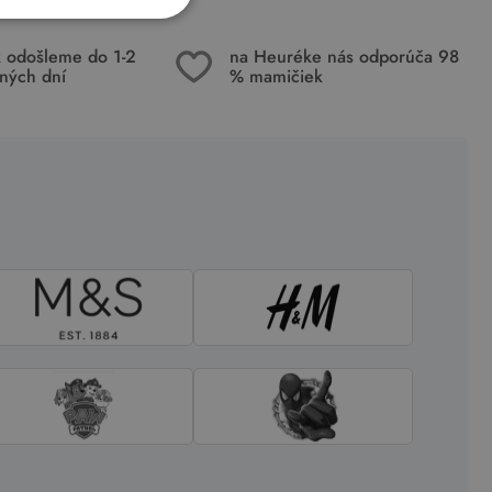
k odošleme do 1-2
na Heuréke nás odporúča 98
ných dní
% mamičiek