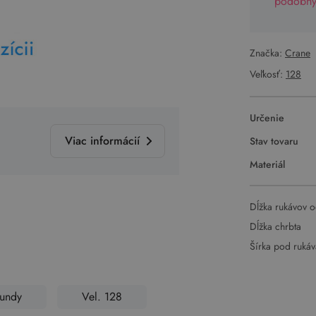
podobný 
Značka:
Crane
Veľkosť:
128
Určenie
Viac informácií
Stav tovaru
Materiál
Dĺžka rukávov o
Dĺžka chrbta
Šírka pod ruká
undy
Vel. 128