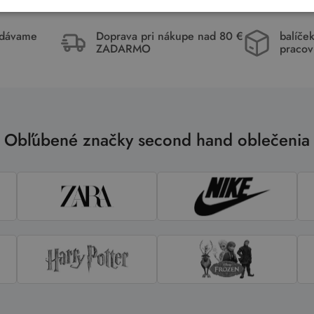
idávame
Doprava pri nákupe nad 80 €
balíče
ZADARMO
pracov
Obľúbené značky second hand oblečenia