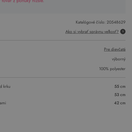
tovar z ponuky nižšie.
Katalógové číslo:
20548629
Ako si vybrať správnu veľkosť?
Pre dievčatá
výborný
100% polyester
d krku
55 cm
53 cm
vami
42 cm