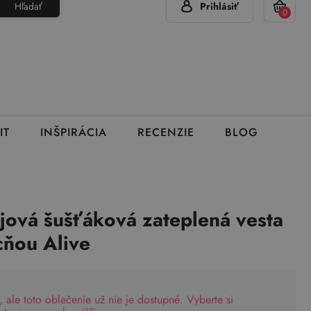
Hľadať
Prihlásiť
(Pon - Pia 7:00 - 15:00)
420 777 319 477
info@brumla.sk
+
0
IT
INŠPIRÁCIA
RECENZIE
BLOG
ejová šušťáková zateplená vesta
cňou Alive
, ale toto oblečenie už nie je dostupné. Vyberte si