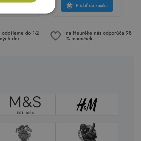
dať do košíka
Pridať do košíka
k odošleme do 1-2
na Heuréke nás odporúča 98
ných dní
% mamičiek