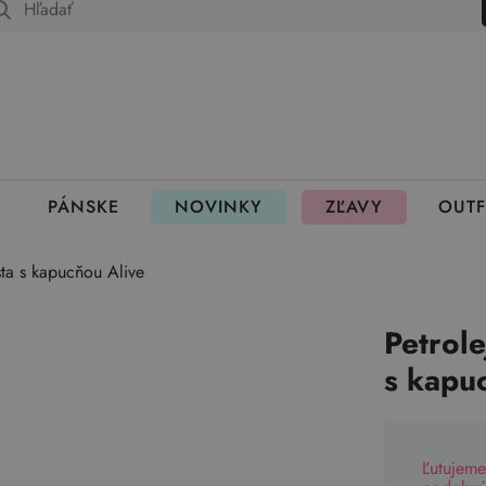
 fungujú rezervácie
PÁNSKE
NOVINKY
ZĽAVY
OUTF
sta s kapucňou Alive
Petrol
s kapu
Ľutujeme