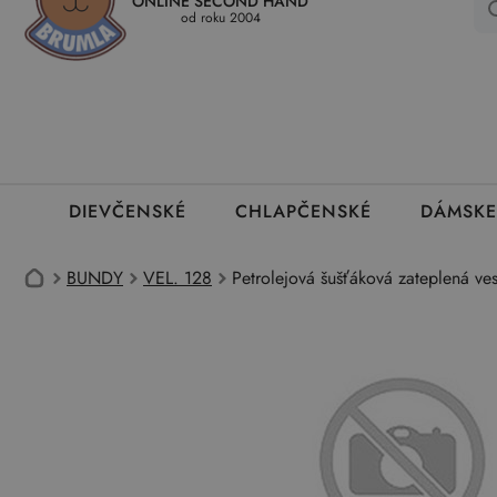
ONLINE SECOND HAND
Kedy a ako dostanem tovar
Ako môžem vrátiť oblečenie
Ako
od roku 2004
DIEVČENSKÉ
CHLAPČENSKÉ
DÁMSKE
BUNDY
VEL. 128
Petrolejová šušťáková zateplená ve