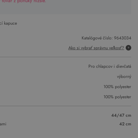
tovar z ponuky nižšie.
cí kapuce
Katalógové číslo:
9643034
Ako si vybrať správnu veľkosť?
Pro chlapcov i dievčatá
výborný
100% polyester
100% polyester
44/47 cm
vami
42 cm