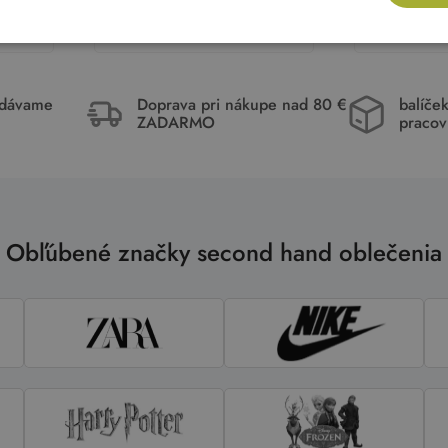
ka
Pridať do košíka
Pri
idávame
Doprava pri nákupe nad 80 €
balíče
ZADARMO
pracov
Obľúbené značky second hand oblečenia