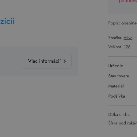
podobný 
Popis:
odepína
Značka:
Alive
Veľkosť:
128
Viac informácií
Určenie
Stav tovaru
Materiál
Podšívka
Dĺžka chrbta
Šírka pod ruká