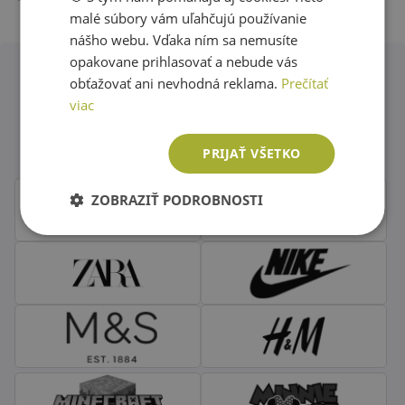
ENGLISH
malé súbory vám uľahčujú používanie
nášho webu. Vďaka ním sa nemusíte
opakovane prihlasovať a nebude vás
obťažovať ani nevhodná reklama.
Prečítať
Obľúbené značky second hand
viac
oblečenia
PRIJAŤ VŠETKO
ZOBRAZIŤ PODROBNOSTI