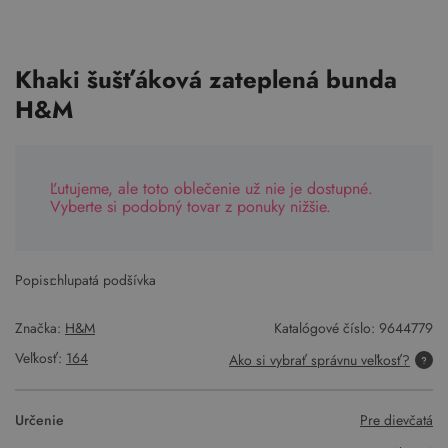
Khaki šušťáková zateplená bunda
H&M
Ľutujeme, ale toto oblečenie už nie je dostupné.
Vyberte si podobný tovar z ponuky nižšie.
Popis:
chlupatá podšívka
Značka:
H&M
Katalógové číslo:
9644779
Veľkosť:
164
Ako si vybrať správnu veľkosť?
Určenie
Pre dievčatá