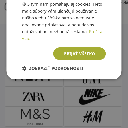
máme 50.000 kusov
každý týždeň pri
🍪 S tým nám pomáhajú aj cookies. Tieto
ENGLISH
oblečenia skladom
15.000 kúskov
malé súbory vám uľahčujú používanie
nášho webu. Vďaka ním sa nemusíte
opakovane prihlasovať a nebude vás
obťažovať ani nevhodná reklama.
Prečítať
viac
Obľúbené značky second hand
oblečenia
PRIJAŤ VŠETKO
ZOBRAZIŤ PODROBNOSTI