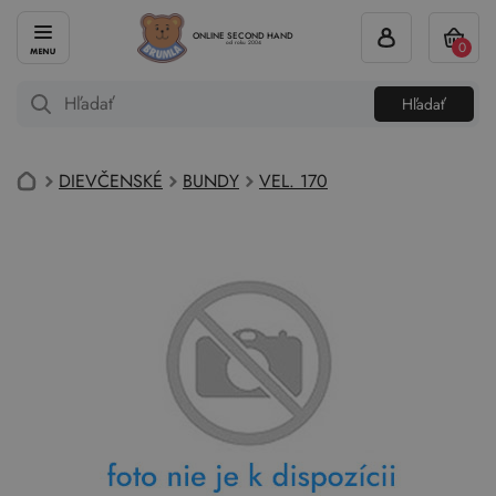
ONLINE SECOND HAND
0
od roku 2004
Hľadať
DIEVČENSKÉ
BUNDY
VEL. 170