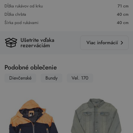
Dĺžka rukávov od krku
71 cm
Dĺžka chrbta
40 cm
Šírka pod rukávami
40 cm
Ušetrite vďaka
Viac informácií
rezerváciám
Podobné oblečenie
Dievčenské
Bundy
Vel. 170