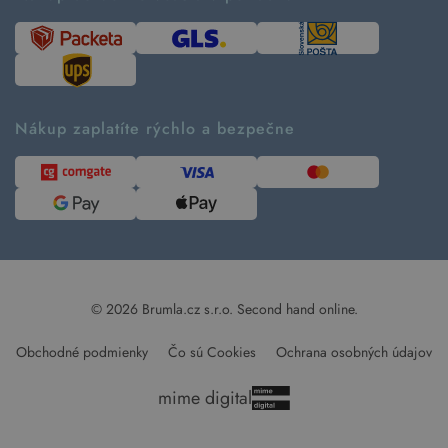
Návod ako nakupovať
Časté otázky
Tabuľka veľkostí
Kde pomáhame
Predávané značky
Udržateľnosť
Recenzie zákazníkov
Blog
Nákup zaplatíte rýchlo a bezpečne
Kontakt
Pre médiá
© 2026 Brumla.cz s.r.o.
Second hand online.
Obchodné podmienky
Čo sú Cookies
Ochrana osobných údajov
mime digital