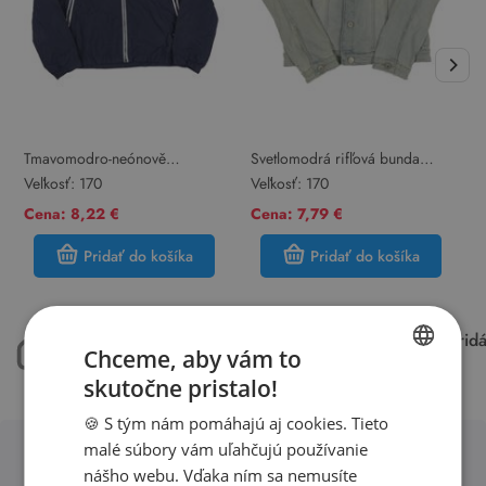
Tmavomodro-neónově
Svetlomodrá rifľová bunda
Č
lososová šušťáková funkčná
Crafted vel. 176
s
Veľkosť:
170
Veľkosť:
170
V
bunda s kapucňou TriBord
Cena: 8,22 €
Cena: 7,79 €
C
Pridať do košíka
Pridať do košíka
máme 50.000 kusov
každý týždeň pri
Chceme, aby vám to
oblečenia skladom
15.000 kúskov
skutočne pristalo!
SLOVAK
🍪 S tým nám pomáhajú aj cookies. Tieto
ENGLISH
malé súbory vám uľahčujú používanie
nášho webu. Vďaka ním sa nemusíte