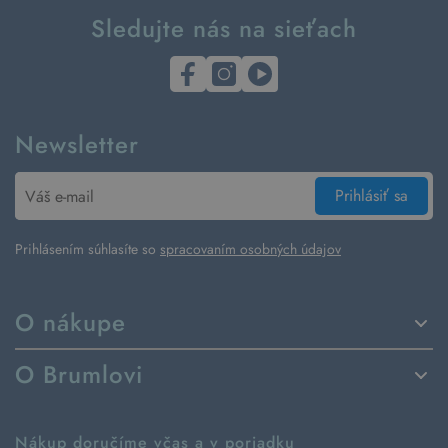
Sledujte nás na sieťach
Newsletter
Prihlásiť sa
Prihlásením súhlasíte so
spracovaním osobných údajov
O nákupe
Spôsoby dodania a platby
O Brumlovi
Vrátenie tovaru a reklamácia
Príbeh značky
Ako fungujú rezervácie
Ako tvoríme second hand
Nákup doručíme včas a v poriadku