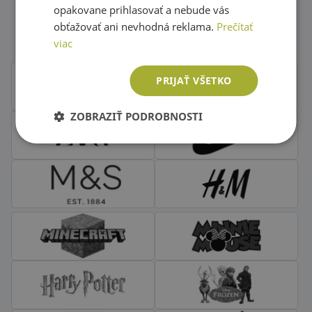
Obľúbené značky second hand
opakovane prihlasovať a nebude vás
oblečenia
obťažovať ani nevhodná reklama.
Prečítať
viac
PRIJAŤ VŠETKO
ZOBRAZIŤ PODROBNOSTI