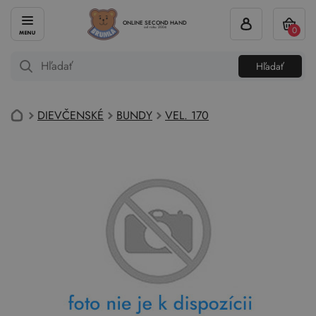
ONLINE SECOND HAND
0
od roku 2004
Hľadať
DIEVČENSKÉ
BUNDY
VEL. 170