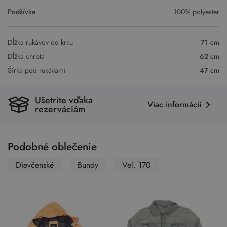
Podšívka
100% polyester
Dĺžka rukávov od krku
71 cm
Dĺžka chrbta
62 cm
Šírka pod rukávami
47 cm
Ušetrite vďaka
Viac informácií
rezerváciám
Podobné oblečenie
Dievčenské
Bundy
Vel. 170