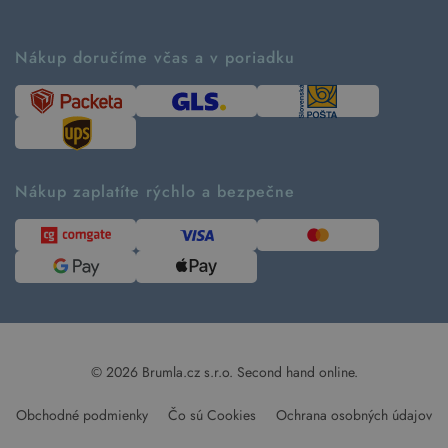
Vrátenie tovaru a reklamácia
Príbeh značky
Ako fungujú rezervácie
Ako tvoríme second hand
Nákup doručíme včas a v poriadku
Návod ako nakupovať
Časté otázky
Tabuľka veľkostí
Kde pomáhame
Predávané značky
Udržateľnosť
Recenzie zákazníkov
Blog
Nákup zaplatíte rýchlo a bezpečne
Kontakt
Pre médiá
© 2026 Brumla.cz s.r.o.
Second hand online.
Obchodné podmienky
Čo sú Cookies
Ochrana osobných údajov