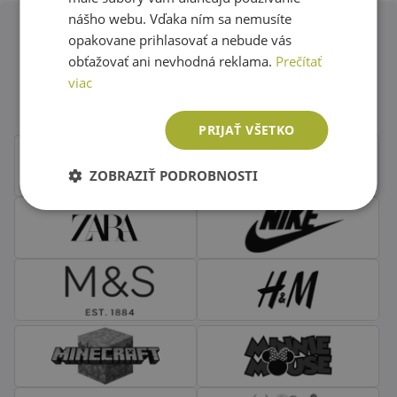
nášho webu. Vďaka ním sa nemusíte
opakovane prihlasovať a nebude vás
Obľúbené značky second hand
obťažovať ani nevhodná reklama.
Prečítať
viac
oblečenia
PRIJAŤ VŠETKO
ZOBRAZIŤ PODROBNOSTI