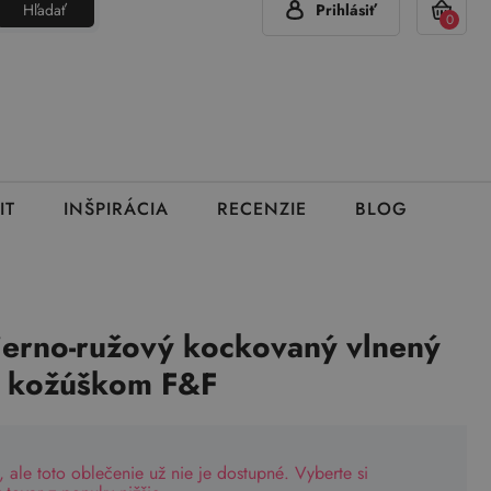
Hľadať
Prihlásiť
(Pon - Pia 7:00 - 15:00)
420 777 319 477
info@brumla.sk
+
0
IT
INŠPIRÁCIA
RECENZIE
BLOG
čierno-ružový kockovaný vlnený
s kožúškom F&F
, ale toto oblečenie už nie je dostupné. Vyberte si