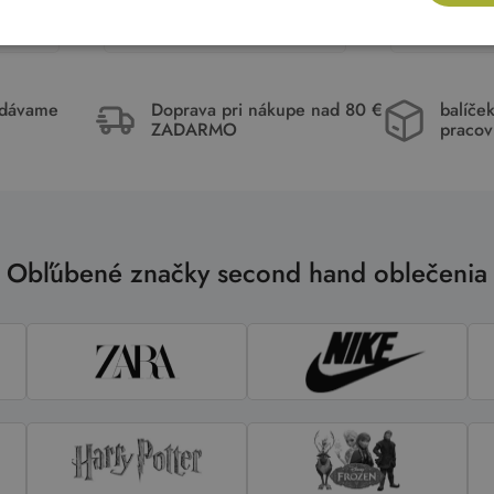
ka
Pridať do košíka
Pri
idávame
Doprava pri nákupe nad 80 €
balíče
ZADARMO
pracov
Obľúbené značky second hand oblečenia