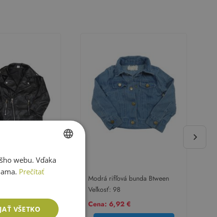
ášho webu. Vďaka
SLOVAK
lama.
Prečítať
ENGLISH
kový podšitý krivák
Modrá rifľová bunda Btween
Veľkosť:
98
 €
Cena: 6,92 €
JAŤ VŠETKO