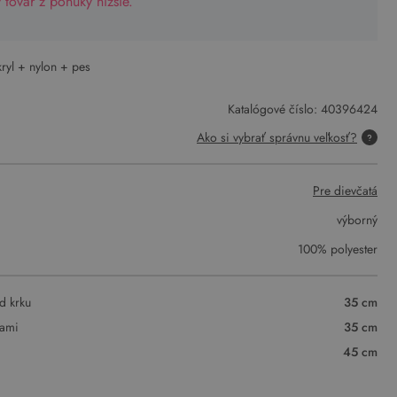
tovar z ponuky nižšie.
kryl + nylon + pes
Katalógové číslo:
40396424
Ako si vybrať správnu veľkosť?
Pre dievčatá
výborný
100% polyester
d krku
35 cm
vami
35 cm
45 cm