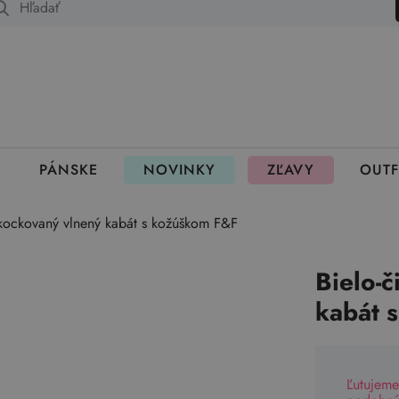
 fungujú rezervácie
PÁNSKE
NOVINKY
ZĽAVY
OUTF
 kockovaný vlnený kabát s kožúškom F&F
Bielo-
kabát 
Ľutujeme