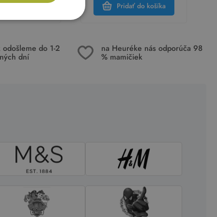
dať do košíka
Pridať do košíka
k odošleme do 1-2
na Heuréke nás odporúča 98
ných dní
% mamičiek