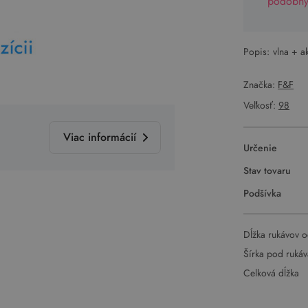
podobný 
Popis:
vlna + a
Značka:
F&F
Veľkosť:
98
Viac informácií
Určenie
Stav tovaru
Podšívka
Dĺžka rukávov o
Šírka pod ruká
Celková dĺžka