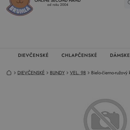
ONLINE SECOND HAND
Kedy a ako dostanem tovar
Ako môžem vrátiť oblečenie
Ako
od roku 2004
DIEVČENSKÉ
CHLAPČENSKÉ
DÁMSKE
DIEVČENSKÉ
BUNDY
VEL. 98
Bielo-čierno-ružový