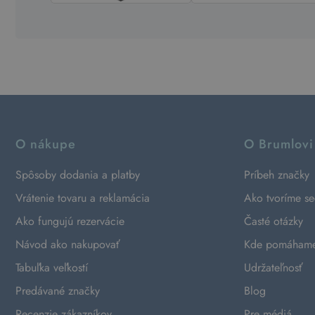
O nákupe
O Brumlovi
Spôsoby dodania a platby
Príbeh značky
Vrátenie tovaru a reklamácia
Ako tvoríme s
Ako fungujú rezervácie
Časté otázky
Návod ako nakupovať
Kde pomáham
Tabuľka veľkostí
Udržateľnosť
Predávané značky
Blog
Recenzie zákazníkov
Pre médiá