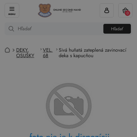
ONLINE SECOND HAND
0
od roku 2004
Hľadať
DEKY,
VEL.
Sivá huňatá zateplená zavinovací
OSUŠKY
68
deka s kapucňou