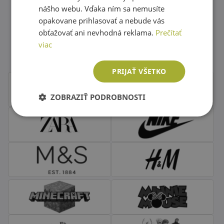
nášho webu. Vďaka ním sa nemusíte
opakovane prihlasovať a nebude vás
Obľúbené značky second hand
obťažovať ani nevhodná reklama.
Prečítať
viac
oblečenia
PRIJAŤ VŠETKO
ZOBRAZIŤ PODROBNOSTI