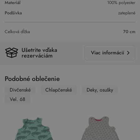
Materiál
100% polyester
Podšívka
zateplené
Celková dĺžka
70 cm
Ušetrite vďaka
Viac informácií
rezerváciám
Podobné oblečenie
Divčenské
Chlapčenské
Deky, osušky
Vel. 68