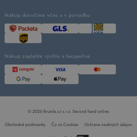
Príbeh značky
Ako fungujú rezervácie
Ako tvoríme second hand
Nákup doručíme včas a v poriadku
Návod ako nakupovať
Časté otázky
Tabuľka veľkostí
Kde pomáhame
Predávané značky
Udržateľnosť
Recenzie zákazníkov
Blog
Nákup zaplatíte rýchlo a bezpečne
Kontakt
Pre médiá
© 2026 Brumla.cz s.r.o.
Second hand online.
Obchodné podmienky
Čo sú Cookies
Ochrana osobných údajov