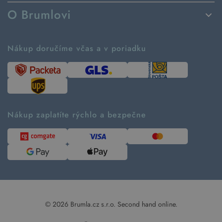
Spôsoby dodania a platby
O Brumlovi
Vrátenie tovaru a reklamácia
Príbeh značky
Ako fungujú rezervácie
Ako tvoríme second hand
Nákup doručíme včas a v poriadku
Návod ako nakupovať
Časté otázky
Tabuľka veľkostí
Kde pomáhame
Predávané značky
Udržateľnosť
Recenzie zákazníkov
Blog
Nákup zaplatíte rýchlo a bezpečne
Kontakt
Pre médiá
© 2026 Brumla.cz s.r.o.
Second hand online.