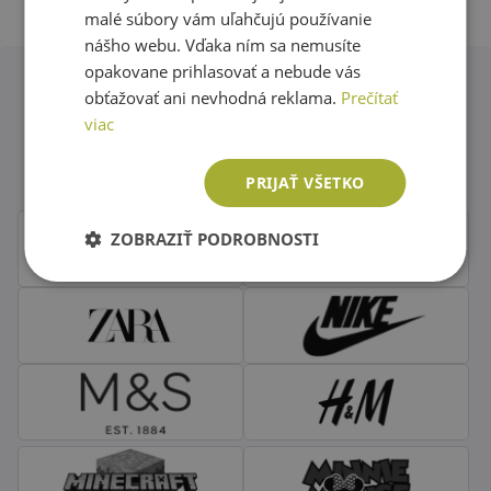
malé súbory vám uľahčujú používanie
nášho webu. Vďaka ním sa nemusíte
opakovane prihlasovať a nebude vás
obťažovať ani nevhodná reklama.
Prečítať
Obľúbené značky second hand
viac
oblečenia
PRIJAŤ VŠETKO
ZOBRAZIŤ PODROBNOSTI