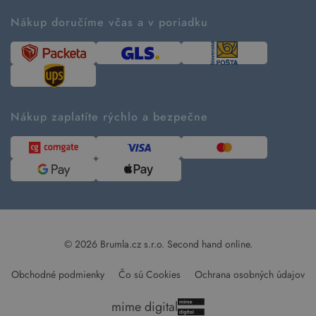
Ako fungujú rezervácie
Ako tvoríme second hand
Nákup doručíme včas a v poriadku
Návod ako nakupovať
Časté otázky
Tabuľka veľkostí
Kde pomáhame
Predávané značky
Udržateľnosť
Recenzie zákazníkov
Blog
Nákup zaplatíte rýchlo a bezpečne
Kontakt
Pre médiá
© 2026 Brumla.cz s.r.o.
Second hand online.
Obchodné podmienky
Čo sú Cookies
Ochrana osobných údajov
mime digital