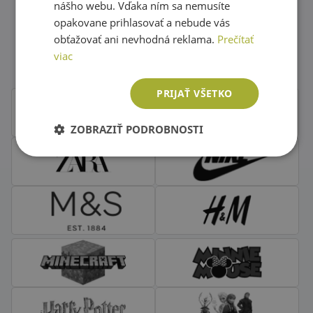
nášho webu. Vďaka ním sa nemusíte
opakovane prihlasovať a nebude vás
Obľúbené značky second hand
obťažovať ani nevhodná reklama.
Prečítať
oblečenia
viac
PRIJAŤ VŠETKO
ZOBRAZIŤ PODROBNOSTI