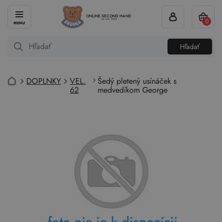
ONLINE SECOND HAND
0
od roku 2004
Hľadať
DOPLNKY
VEL.
Šedý pletený usínáček s
62
medvedíkom George