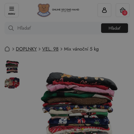
ONLINE SECOND HAND
0
od roku 2004
Hľadať
DOPLNKY
VEL. 98
Mix vánoční 5 kg