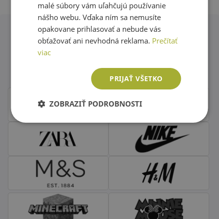
malé súbory vám uľahčujú používanie
nášho webu. Vďaka ním sa nemusíte
opakovane prihlasovať a nebude vás
obťažovať ani nevhodná reklama.
Prečítať
Obľúbené značky second hand
viac
oblečenia
PRIJAŤ VŠETKO
ZOBRAZIŤ PODROBNOSTI