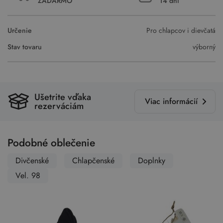
ZADARMO
14 dní
Určenie
Pro chlapcov i dievčatá
Stav tovaru
výborný
Ušetrite vďaka
Viac informácií
rezerváciám
Podobné oblečenie
Divčenské
Chlapčenské
Doplnky
Vel. 98