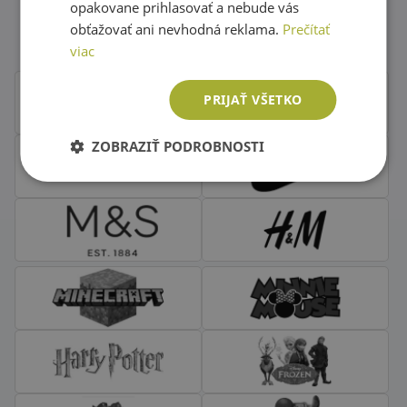
Obľúbené značky second hand
opakovane prihlasovať a nebude vás
oblečenia
obťažovať ani nevhodná reklama.
Prečítať
viac
PRIJAŤ VŠETKO
ZOBRAZIŤ PODROBNOSTI