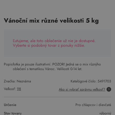
Vánoční mix různé velikosti 5 kg
Ľutujeme, ale toto oblečenie už nie je dostupné.
Vyberte si podobný tovar z ponuky nižšie.
Popis:
fotka je pouze ilustrativní. POZOR! Jedná se o mix různýho
oblečení s tematikou Vánoc. Velikosti 0-14 let.
Značka: Neznáma
Katalógové číslo:
5491703
Veľkosť:
98
Ako si vybrať správnu veľkosť?
Určenie
Pro chlapcov i dievčatá
Stav tovaru
výborný