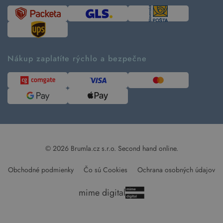
Časté otázky
Tabuľka veľkostí
Kde pomáhame
Predávané značky
Udržateľnosť
Recenzie zákazníkov
Blog
Nákup zaplatíte rýchlo a bezpečne
Kontakt
Pre médiá
© 2026 Brumla.cz s.r.o.
Second hand online.
Obchodné podmienky
Čo sú Cookies
Ochrana osobných údajov
mime digital