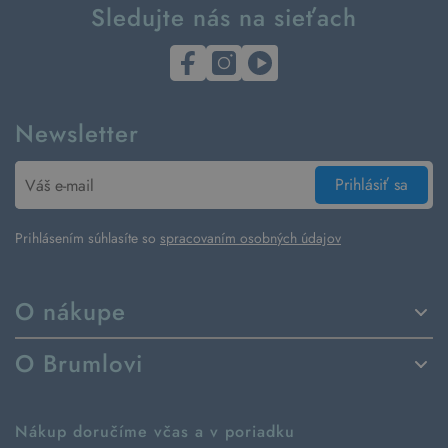
Sledujte nás na sieťach
Newsletter
Prihlásiť sa
Prihlásením súhlasíte so
spracovaním osobných údajov
O nákupe
Spôsoby dodania a platby
O Brumlovi
Vrátenie tovaru a reklamácia
Príbeh značky
Ako fungujú rezervácie
Ako tvoríme second hand
Nákup doručíme včas a v poriadku
Návod ako nakupovať