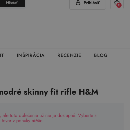
Hľadať
Prihlásiť
(Pon - Pia 7:00 - 15:00)
420 777 319 477
info@brumla.sk
+
0
IT
INŠPIRÁCIA
RECENZIE
BLOG
modré skinny fit rifle H&M
, ale toto oblečenie už nie je dostupné. Vyberte si
tovar z ponuky nižšie.