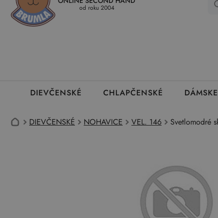
ONLINE SECOND HAND
Kedy a ako dostanem tovar
Ako môžem vrátiť oblečenie
Ako
od roku 2004
DIEVČENSKÉ
CHLAPČENSKÉ
DÁMSKE
DIEVČENSKÉ
NOHAVICE
VEL. 146
Svetlomodré sk