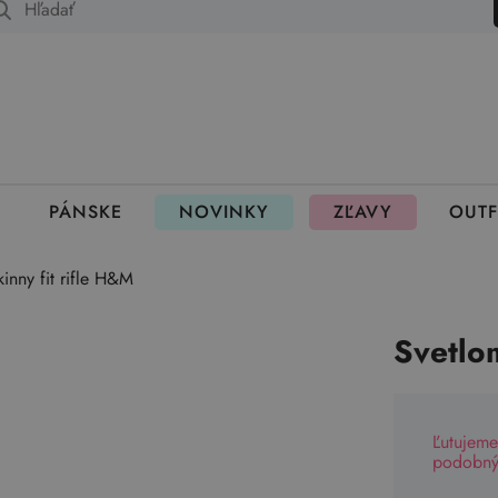
 fungujú rezervácie
PÁNSKE
NOVINKY
ZĽAVY
OUTF
inny fit rifle H&M
Svetlo
Ľutujeme
podobný 