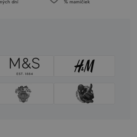
ných dní
% mamičiek