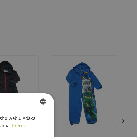
ášho webu. Vďaka
SLOVAK
lama.
Prečítať
ENGLISH