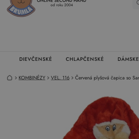
ONLINE SECOND HAND
Kedy a ako dostanem tovar
Ako môžem vrátiť oblečenie
Ako
od roku 2004
DIEVČENSKÉ
CHLAPČENSKÉ
DÁMSKE
KOMBINÉZY
VEL. 116
Červená plyšová čapica so San