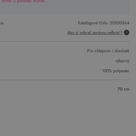
tovar z ponuky nižšie.
ma
Katalógové číslo:
20550364
Ako si vybrať správnu veľkosť?
Pro chlapcov i dievčatá
výborný
100% polyester
70 cm