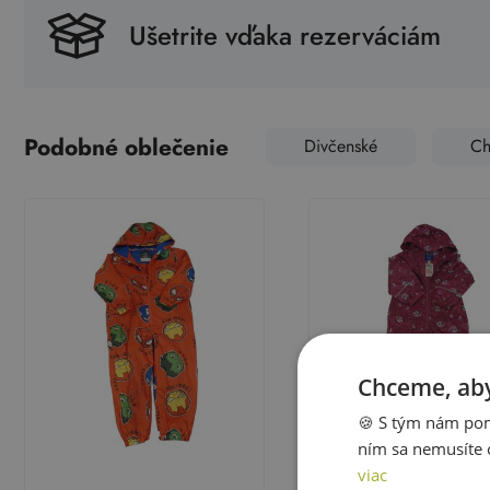
Ušetrite vďaka rezerváciám
Podobné oblečenie
Divčenské
Ch
Chceme, aby
🍪 S tým nám pom
ním sa nemusíte 
viac