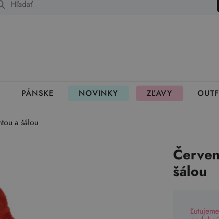
 fungujú rezervácie
PÁNSKE
NOVINKY
ZĽAVY
OUTF
tou a šálou
Červen
šálou
Ľutujeme