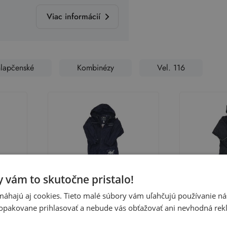
Viac informácií
lapčenské
Kombinézy
Vel. 116
 vám to skutočne pristalo!
áhajú aj cookies. Tieto malé súbory vám uľahčujú používanie n
opakovane prihlasovať a nebude vás obťažovať ani nevhodná rek