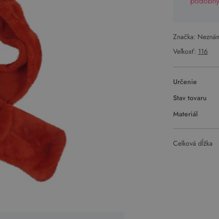
podobný 
Značka: Nezná
Veľkosť:
116
Určenie
Stav tovaru
Materiál
Celková dĺžka