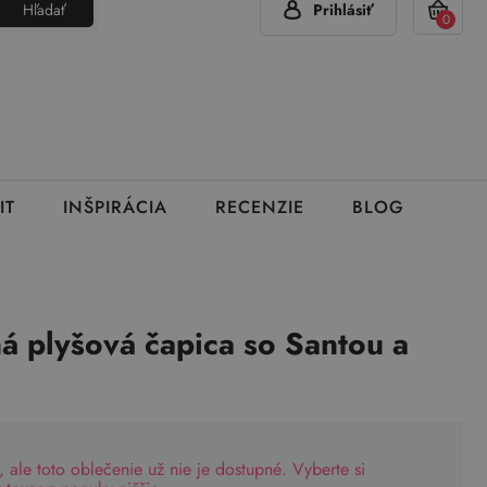
Hľadať
Prihlásiť
(Pon - Pia 7:00 - 15:00)
420 777 319 477
info@brumla.sk
+
0
IT
INŠPIRÁCIA
RECENZIE
BLOG
á plyšová čapica so Santou a
, ale toto oblečenie už nie je dostupné. Vyberte si