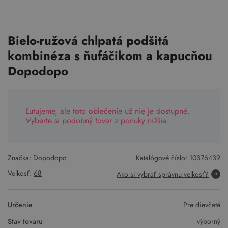
Bielo-ružová chlpatá podšitá
kombinéza s ňufáčikom a kapucňou
Dopodopo
Ľutujeme, ale toto oblečenie už nie je dostupné.
Vyberte si podobný tovar z ponuky nižšie.
Značka:
Dopodopo
Katalógové číslo:
10376439
Veľkosť:
68
Ako si vybrať správnu veľkosť?
Určenie
Pre dievčatá
Stav tovaru
výborný