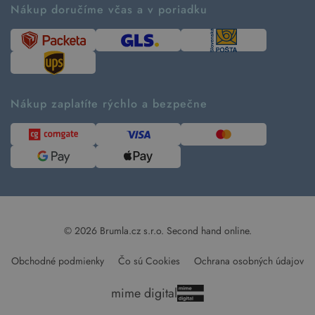
Ako tvoríme second hand
Nákup doručíme včas a v poriadku
Návod ako nakupovať
Časté otázky
Tabuľka veľkostí
Kde pomáhame
Predávané značky
Udržateľnosť
Recenzie zákazníkov
Blog
Nákup zaplatíte rýchlo a bezpečne
Kontakt
Pre médiá
© 2026 Brumla.cz s.r.o.
Second hand online.
Obchodné podmienky
Čo sú Cookies
Ochrana osobných údajov
mime digital