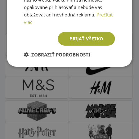
opakovane prihlasovať a nebude vás
Obľúbené značky second hand
obťažovať ani nevhodná reklama.
Prečítať
oblečenia
viac
PRIJAŤ VŠETKO
ZOBRAZIŤ PODROBNOSTI