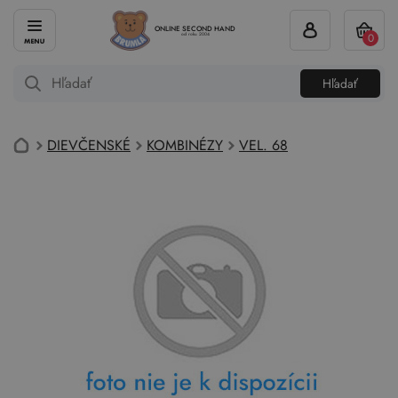
ONLINE SECOND HAND
0
od roku 2004
Hľadať
DIEVČENSKÉ
KOMBINÉZY
VEL. 68