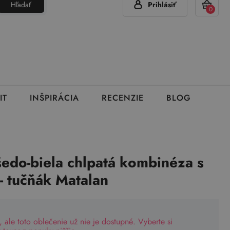
Hľadať
Prihlásiť
(Pon - Pia 7:00 - 15:00)
420 777 319 477
info@brumla.sk
+
0
IT
INŠPIRÁCIA
RECENZIE
BLOG
edo-biela chlpatá kombinéza s
- tučňák Matalan
, ale toto oblečenie už nie je dostupné. Vyberte si