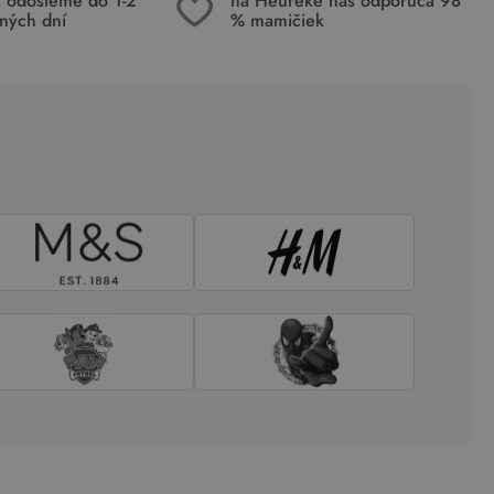
k odošleme do 1-2
na Heuréke nás odporúča 98
ných dní
% mamičiek