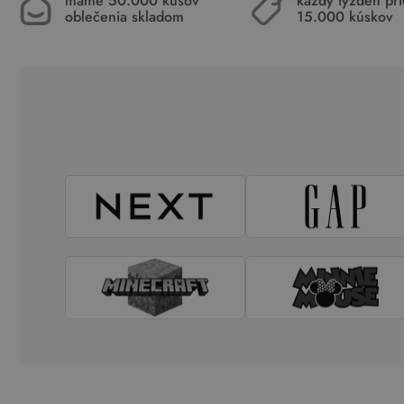
máme 50.000 kusov
každý týždeň pr
oblečenia skladom
15.000 kúskov