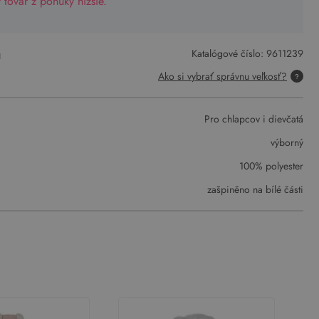
tovar z ponuky nižšie.
n
Katalógové číslo:
9611239
Ako si vybrať správnu veľkosť?
Pro chlapcov i dievčatá
výborný
100% polyester
zašpiněno na bílé části