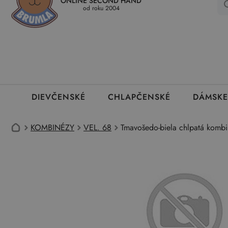
ONLINE SECOND HAND
Kedy a ako dostanem tovar
Ako môžem vrátiť oblečenie
Ako
od roku 2004
DIEVČENSKÉ
CHLAPČENSKÉ
DÁMSKE
KOMBINÉZY
VEL. 68
Tmavošedo-biela chlpatá kombi