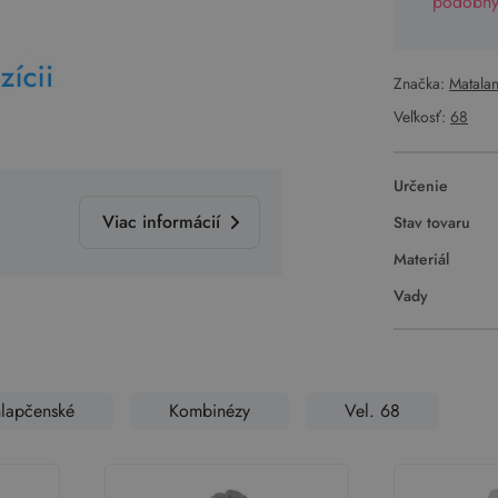
podobný 
Značka:
Matala
Veľkosť:
68
Určenie
Viac informácií
Stav tovaru
Materiál
Vady
lapčenské
Kombinézy
Vel. 68