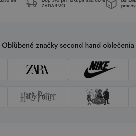
idávame
Doprava pri nákupe nad 80 €
balíče
ZADARMO
pracov
Obľúbené značky second hand oblečenia