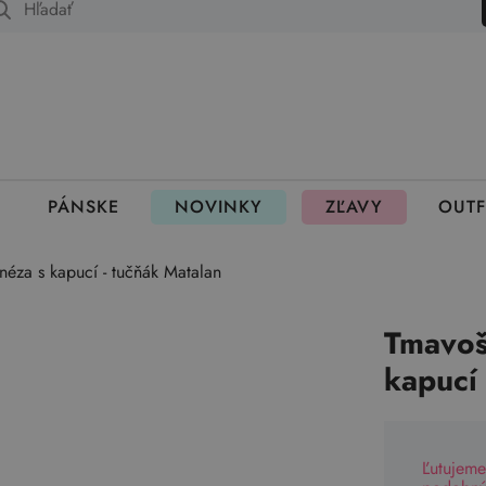
 fungujú rezervácie
PÁNSKE
NOVINKY
ZĽAVY
OUTF
néza s kapucí - tučňák Matalan
Tmavoš
kapucí 
Ľutujeme