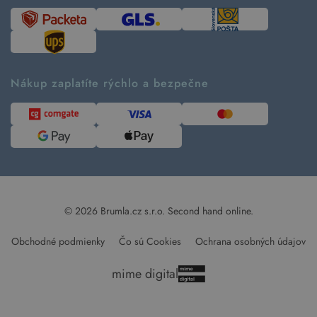
Časté otázky
Tabuľka veľkostí
Kde pomáhame
Predávané značky
Udržateľnosť
Recenzie zákazníkov
Blog
Nákup zaplatíte rýchlo a bezpečne
Kontakt
Pre médiá
© 2026 Brumla.cz s.r.o.
Second hand online.
Obchodné podmienky
Čo sú Cookies
Ochrana osobných údajov
mime digital