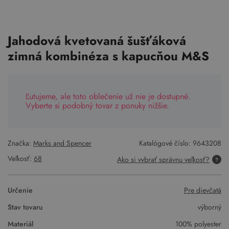
Jahodová kvetovaná šušťáková
zimná kombinéza s kapucňou M&S
Ľutujeme, ale toto oblečenie už nie je dostupné.
Vyberte si podobný tovar z ponuky nižšie.
Značka:
Marks and Spencer
Katalógové číslo:
9643208
Veľkosť:
68
Ako si vybrať správnu veľkosť?
Určenie
Pre dievčatá
Stav tovaru
výborný
Materiál
100% polyester