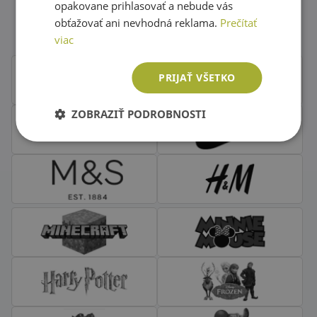
Obľúbené značky second hand
opakovane prihlasovať a nebude vás
oblečenia
obťažovať ani nevhodná reklama.
Prečítať
viac
PRIJAŤ VŠETKO
ZOBRAZIŤ PODROBNOSTI