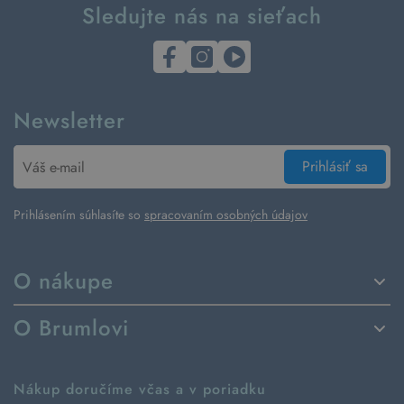
Sledujte nás na sieťach
Newsletter
Prihlásiť sa
Prihlásením súhlasíte so
spracovaním osobných údajov
O nákupe
Spôsoby dodania a platby
O Brumlovi
Vrátenie tovaru a reklamácia
Príbeh značky
Ako fungujú rezervácie
Ako tvoríme second hand
Nákup doručíme včas a v poriadku
Návod ako nakupovať