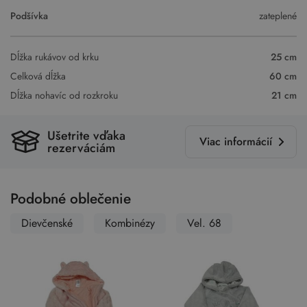
Podšívka
zateplené
Dĺžka rukávov od krku
25 cm
Celková dĺžka
60 cm
Dĺžka nohavíc od rozkroku
21 cm
Ušetrite vďaka
Viac informácií
rezerváciám
Podobné oblečenie
Dievčenské
Kombinézy
Vel. 68