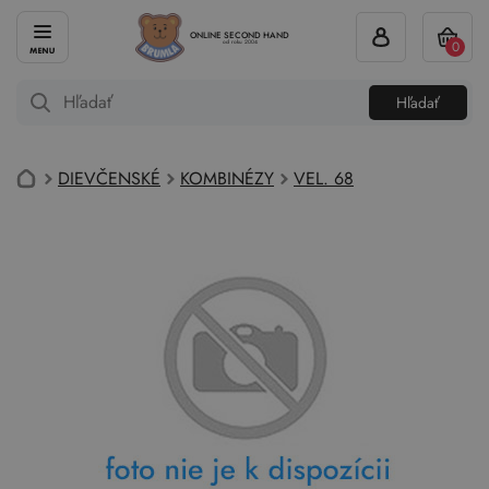
ONLINE SECOND HAND
0
od roku 2004
Hľadať
DIEVČENSKÉ
KOMBINÉZY
VEL. 68