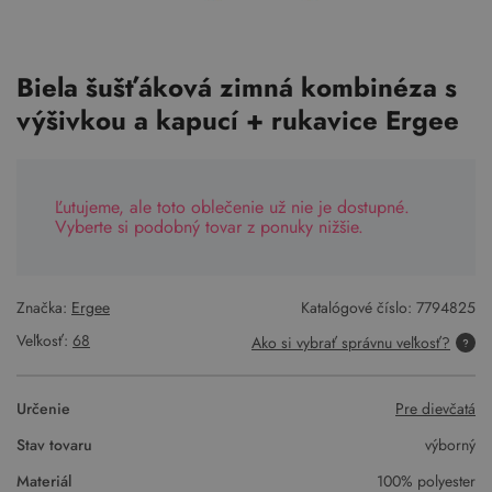
Biela šušťáková zimná kombinéza s
výšivkou a kapucí + rukavice Ergee
Ľutujeme, ale toto oblečenie už nie je dostupné.
Vyberte si podobný tovar z ponuky nižšie.
Značka:
Ergee
Katalógové číslo:
7794825
Veľkosť:
68
Ako si vybrať správnu veľkosť?
Určenie
Pre dievčatá
Stav tovaru
výborný
Materiál
100% polyester