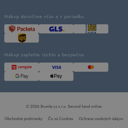
Vrátenie tovaru a reklamácia
Príbeh značky
Ako fungujú rezervácie
Ako tvoríme second hand
Nákup doručíme včas a v poriadku
Návod ako nakupovať
Časté otázky
Tabuľka veľkostí
Kde pomáhame
Predávané značky
Udržateľnosť
Recenzie zákazníkov
Blog
Nákup zaplatíte rýchlo a bezpečne
Kontakt
Pre médiá
© 2026 Brumla.cz s.r.o.
Second hand online.
Obchodné podmienky
Čo sú Cookies
Ochrana osobných údajov