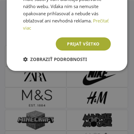
nášho webu. Vďaka ním sa nemusíte
opakovane prihlasovať a nebude vás
Obľúbené značky second hand
obťažovať ani nevhodná reklama.
Prečítať
viac
oblečenia
PRIJAŤ VŠETKO
ZOBRAZIŤ PODROBNOSTI