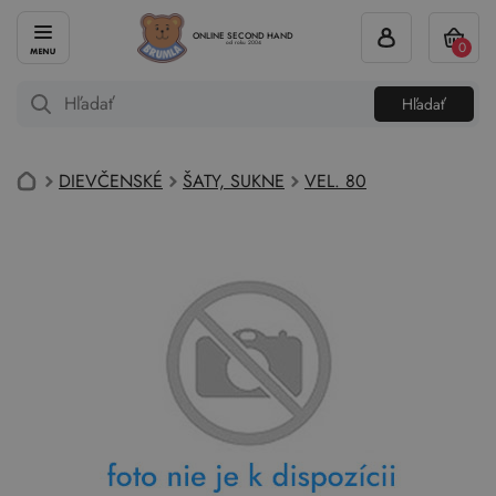
ONLINE SECOND HAND
0
od roku 2004
Hľadať
DIEVČENSKÉ
ŠATY, SUKNE
VEL. 80