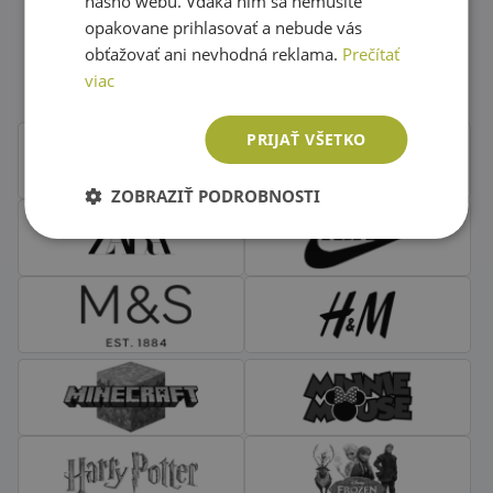
nášho webu. Vďaka ním sa nemusíte
opakovane prihlasovať a nebude vás
Obľúbené značky second hand
obťažovať ani nevhodná reklama.
Prečítať
oblečenia
viac
PRIJAŤ VŠETKO
ZOBRAZIŤ PODROBNOSTI