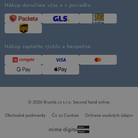
Ako tvoríme second hand
Nákup doručíme včas a v poriadku
Návod ako nakupovať
Časté otázky
Tabuľka veľkostí
Kde pomáhame
Predávané značky
Udržateľnosť
Recenzie zákazníkov
Blog
Nákup zaplatíte rýchlo a bezpečne
Kontakt
Pre médiá
© 2026 Brumla.cz s.r.o.
Second hand online.
Obchodné podmienky
Čo sú Cookies
Ochrana osobných údajov
mime digital