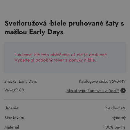
Svetloružová -biele pruhované šaty s
mašlou Early Days
Ľutujeme, ale toto oblečenie už nie je dostupné.
Vyberte si podobný tovar z ponuky nižšie.
Značka:
Early Days
Katalógové číslo:
9590449
Veľkosť:
80
Ako si vybrať správnu veľkosť?
Určenie
Pre dievčatá
Stav tovaru
výborný
Materiál
100% bavlna