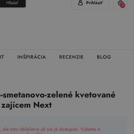
Hľadať
Prihlásiť
(Pon - Pia 7:00 - 15:00)
420 777 319 477
info@brumla.sk
+
0
IT
INŠPIRÁCIA
RECENZIE
BLOG
-smetanovo-zelené kvetované
 zajícem Next
, ale toto oblečenie už nie je dostupné. Vyberte si