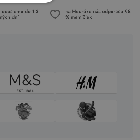
k odošleme do 1-2
na Heuréke nás odporúča 98
ných dní
% mamičiek