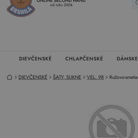
ONLINE SECOND HAND
Kedy a ako dostanem tovar
Ako môžem vrátiť oblečenie
Ako
od roku 2004
DIEVČENSKÉ
CHLAPČENSKÉ
DÁMSKE
DIEVČENSKÉ
ŠATY, SUKNE
VEL. 98
Ružovo-smetan