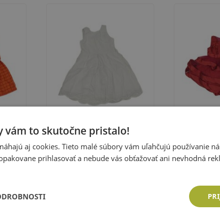
 vám to skutočne pristalo!
áhajú aj cookies. Tieto malé súbory vám uľahčujú používanie n
Biele plátenné děrované šaty s
Červené sieť
opakovane prihlasovať a nebude vás obťažovať ani nevhodná rek
om
výšivkou
výšivkou a s
Veľkosť:
98
Veľkosť:
98
Cena: 6,48 €
Cena: 6,48
ka
Pridať do košíka
Pri
ODROBNOSTI
PRI