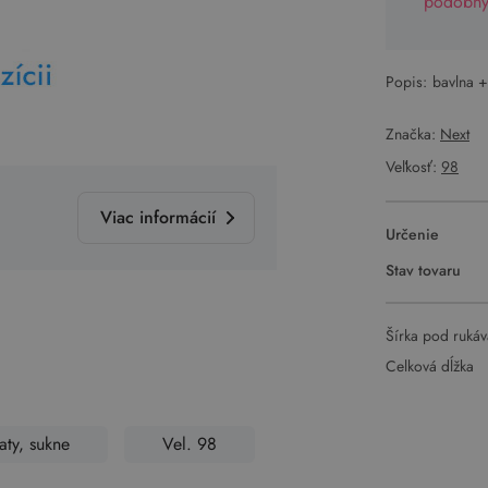
podobný 
Popis:
bavlna +
Značka:
Next
Veľkosť:
98
Viac informácií
Určenie
Stav tovaru
Šírka pod ruká
Celková dĺžka
aty, sukne
Vel. 98