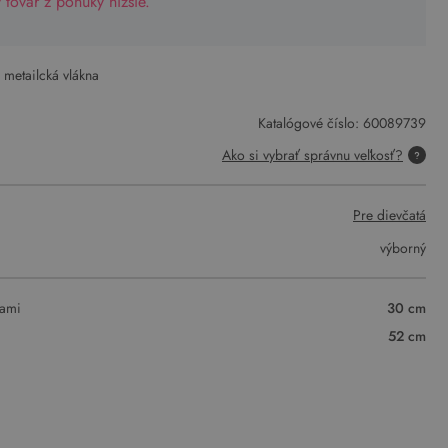
tovar z ponuky nižšie.
 metailcká vlákna
Katalógové číslo:
60089739
Ako si vybrať správnu veľkosť?
Pre dievčatá
výborný
vami
30 cm
52 cm